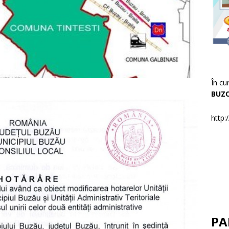
În cu
BUZ
http:
PA