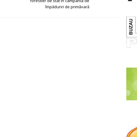
forestier de stat în campania de
împăduriri de primăvară