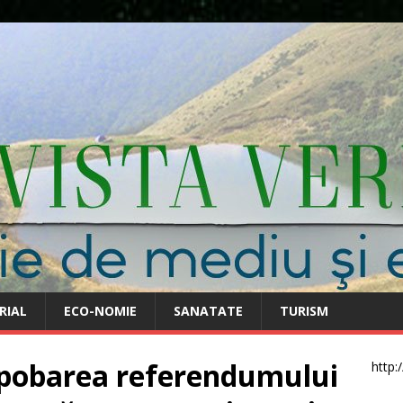
RIAL
ECO-NOMIE
SANATATE
TURISM
apobarea referendumului
http: