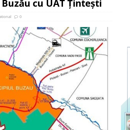
 Buzău cu UAT Țintești
ational
0