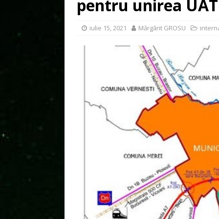
pentru unirea UAT
iulie 15, 2021
Mărgărit GROSU
intern