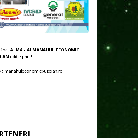
rând,
ALMA
-
ALMANAHUL ECONOMIC
OIAN
ediție print!
//almanahuleconomicbuzoian.ro
RTENERI