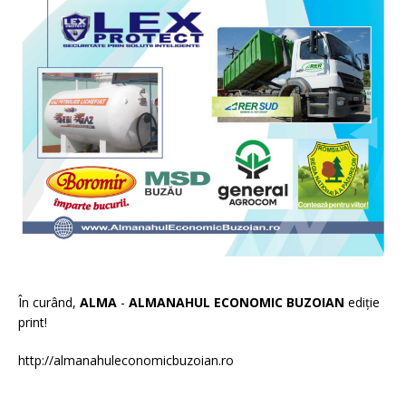
În curând,
ALMA
-
ALMANAHUL ECONOMIC BUZOIAN
ediție
print!
http://almanahuleconomicbuzoian.ro