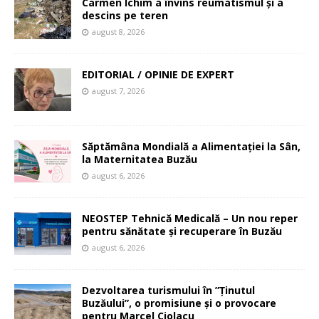
Carmen Ichim a învins reumatismul și a
descins pe teren
august 8, 2026
EDITORIAL / OPINIE DE EXPERT
august 7, 2026
Săptămâna Mondială a Alimentației la Sân,
la Maternitatea Buzău
august 6, 2026
NEOSTEP Tehnică Medicală – Un nou reper
pentru sănătate și recuperare în Buzău
august 6, 2026
Dezvoltarea turismului în ”Ținutul
Buzăului”, o promisiune și o provocare
pentru Marcel Ciolacu