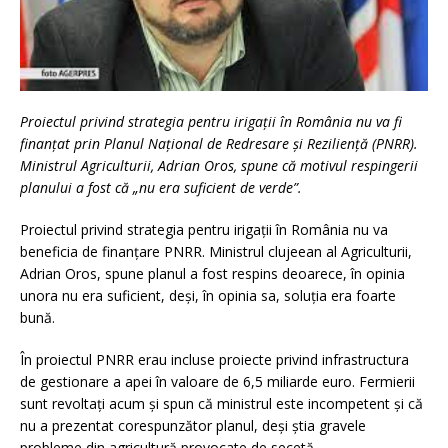
Proiectul privind strategia pentru irigații în România nu va fi
finanțat prin Planul Naţional de Redresare şi Rezilienţă (PNRR).
Ministrul Agriculturii, Adrian Oros, spune că motivul respingerii
planului a fost că „nu era suficient de verde”.
Proiectul privind strategia pentru irigații în România nu va
beneficia de finanţare PNRR. Ministrul clujeean al Agriculturii,
Adrian Oros, spune planul a fost respins deoarece, în opinia
unora nu era suficient, deși, în opinia sa, soluția era foarte
bună.
În proiectul PNRR erau incluse proiecte privind infrastructura
de gestionare a apei în valoare de 6,5 miliarde euro. Fermierii
sunt revoltați acum și spun că ministrul este incompetent și că
nu a prezentat corespunzător planul, deși știa gravele
probleme din agricultură provocate de secetă.