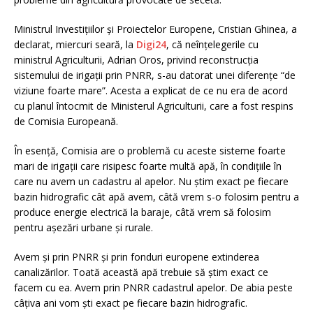
Ministrul Investițiilor și Proiectelor Europene, Cristian Ghinea, a
declarat, miercuri seară, la
Digi24
, că neînțelegerile cu
ministrul Agriculturii, Adrian Oros, privind reconstrucția
sistemului de irigații prin PNRR, s-au datorat unei diferențe “de
viziune foarte mare”. Acesta a explicat de ce nu era de acord
cu planul întocmit de Ministerul Agriculturii, care a fost respins
de Comisia Europeană.
În esență, Comisia are o problemă cu aceste sisteme foarte
mari de irigații care risipesc foarte multă apă, în condițiile în
care nu avem un cadastru al apelor. Nu știm exact pe fiecare
bazin hidrografic cât apă avem, câtă vrem s-o folosim pentru a
produce energie electrică la baraje, câtă vrem să folosim
pentru așezări urbane și rurale.
Avem și prin PNRR și prin fonduri europene extinderea
canalizărilor. Toată această apă trebuie să știm exact ce
facem cu ea. Avem prin PNRR cadastrul apelor. De abia peste
câțiva ani vom ști exact pe fiecare bazin hidrografic.