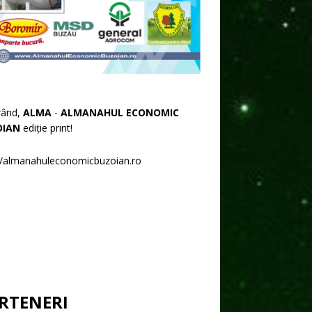
rând,
ALMA
-
ALMANAHUL ECONOMIC
OIAN
ediție print!
//almanahuleconomicbuzoian.ro
RTENERI