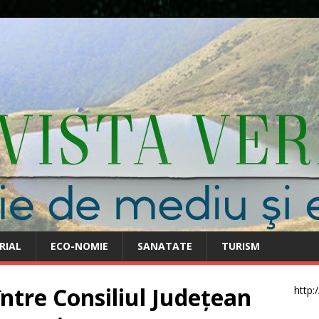
RIAL
ECO-NOMIE
SANATATE
TURISM
între Consiliul Județean
http: