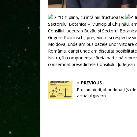
”O zi plină, cu întâlniri fructuoase:
Î
Sectorului Botanica – Municipiul Chișinău, am 
Consiliul Județean Buzău și Sectorul Botanica
Grigore Policinschi, președinte și respectiv v
Moldova, unde am pus bazele unor viitoare col
România, dar și unde am discutat posibilitatea
Nistru, în componența căreia participă repre
consemnat președintele Consiliului Județean 
PREVIOUS
Prosumatorii, abandonați (și) de
actualul guvern