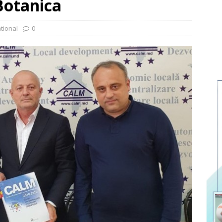
Botanica
tional
0