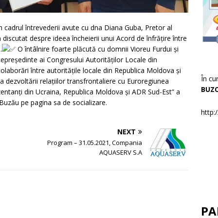
n cadrul întrevederii avute cu dna Diana Guba, Pretor al
discutat despre ideea încheierii unui Acord de înfrățire între
.
O întâlnire foarte plăcută cu domnii Vioreu Furdui și
icepreședinte ai Congresului Autorităților Locale din
aborări între autoritățile locale din Republica Moldova și
În cu
 dezvoltării relațiilor transfrontaliere cu Euroregiunea
BUZ
zentanți din Ucraina, Republica Moldova și ADR Sud-Est” a
Buzău pe pagina sa de socializare.
http:
NEXT
Program – 31.05.2021, Compania
AQUASERV S.A
PA