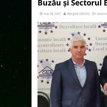
Buzău și Sectorul 
mai 28, 2021
Mărgărit GROSU
interna