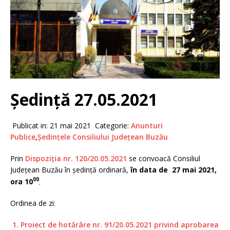
Ședință 27.05.2021
Publicat in: 21 mai 2021 Categorie:
Anunturi
Publice
,
Ședințele Consiliului Județean Buzău
Prin
Dispoziția nr. 120/20.05.2021
se convoacă Consiliul
Judeţean Buzău în şedinţă ordinară,
în data de 27 mai 2021,
00
ora 10
.
Ordinea de zi:
1. Proiect de hotărâre nr. 91/20.05.2021 privind aprobarea