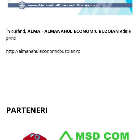
În curând,
ALMA
-
ALMANAHUL ECONOMIC BUZOIAN
ediție
print!
http://almanahuleconomicbuzoian.ro
PARTENERI