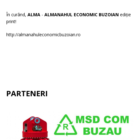
În curând,
ALMA
-
ALMANAHUL ECONOMIC BUZOIAN
ediție
print!
http://almanahuleconomicbuzoian.ro
PARTENERI