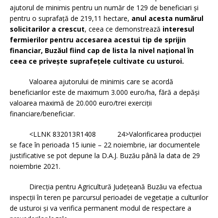
ajutorul de minimis pentru un număr de 129 de beneficiari și
pentru o suprafață de 219,11 hectare,
anul acesta numărul
solicitarilor a crescut
, ceea ce demonstrează
interesul
fermierilor pentru accesarea acestui tip de sprijin
financiar, Buzăul fiind cap de lista la nivel național în
ceea ce privește suprafețele cultivate cu usturoi.
Valoarea ajutorului de minimis care se acordă
beneficiarilor este de maximum 3.000 euro/ha, fără a depăşi
valoarea maximă de 20.000 euro/trei exerciţii
financiare/beneficiar.
<LLNK 832013R1408 24>Valorificarea producției
se face în perioada 15 iunie – 22 noiembrie, iar documentele
justificative se pot depune la D.A.J. Buzău până la data de 29
noiembrie 2021.
Direcţia pentru Agricultură Judeţeană Buzău va efectua
inspecţii în teren pe parcursul perioadei de vegetaţie a culturilor
de usturoi şi va verifica permanent modul de respectare a