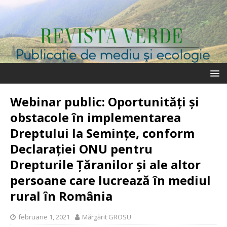
Webinar public: Oportunități și
obstacole în implementarea
Dreptului la Semințe, conform
Declarației ONU pentru
Drepturile Țăranilor și ale altor
persoane care lucrează în mediul
rural în România
februarie 1, 2021
Mărgărit GROSU