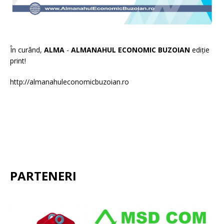
În curând,
ALMA
-
ALMANAHUL ECONOMIC BUZOIAN
ediție
print!
http://almanahuleconomicbuzoian.ro
PARTENERI