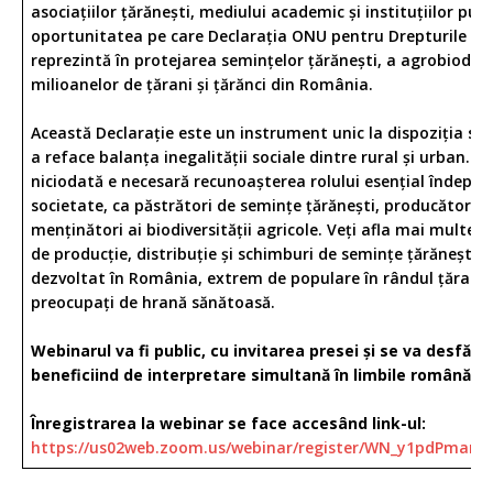
asociațiilor țărănești, mediului academic și instituțiilor pub
oportunitatea pe care Declarația ONU pentru Drepturile Țăr
reprezintă în protejarea semințelor țărănești, a agrobiodivers
milioanelor de țărani și țărănci din România.
Această Declarație este un instrument unic la dispoziția sta
a reface balanța inegalității sociale dintre rural și urban. M
niciodată e necesară recunoașterea rolului esențial îndeplini
societate, ca păstrători de semințe țărănești, producători d
menținători ai biodiversității agricole. Veți afla mai multe și
de producție, distribuție și schimburi de semințe țărănești, 
dezvoltat în România, extrem de populare în rândul țăranilo
preocupați de hrană sănătoasă.
Webinarul va fi public, cu invitarea presei și se va desfășu
beneficiind de interpretare simultană în limbile română și
Înregistrarea la webinar se face accesând link-ul:
https://us02web.zoom.us/webinar/register/WN_y1pdPm