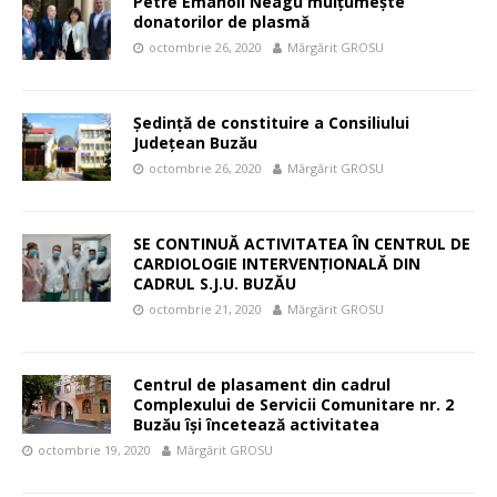
Petre Emanoil Neagu mulțumește
donatorilor de plasmă
octombrie 26, 2020
Mărgărit GROSU
Ședință de constituire a Consiliului
Județean Buzău
octombrie 26, 2020
Mărgărit GROSU
SE CONTINUĂ ACTIVITATEA ÎN CENTRUL DE
CARDIOLOGIE INTERVENŢIONALĂ DIN
CADRUL S.J.U. BUZĂU
octombrie 21, 2020
Mărgărit GROSU
Centrul de plasament din cadrul
Complexului de Servicii Comunitare nr. 2
Buzău își încetează activitatea
octombrie 19, 2020
Mărgărit GROSU