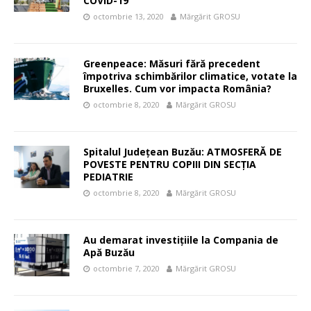
COVID-19
octombrie 13, 2020
Mărgărit GROSU
Greenpeace: Măsuri fără precedent
împotriva schimbărilor climatice, votate la
Bruxelles. Cum vor impacta România?
octombrie 8, 2020
Mărgărit GROSU
Spitalul Județean Buzău: ATMOSFERĂ DE
POVESTE PENTRU COPIII DIN SECŢIA
PEDIATRIE
octombrie 8, 2020
Mărgărit GROSU
Au demarat investițiile la Compania de
Apă Buzău
octombrie 7, 2020
Mărgărit GROSU