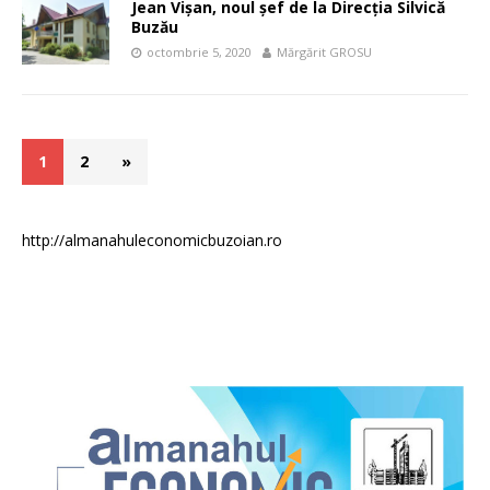
Jean Vișan, noul șef de la Direcția Silvică
Buzău
octombrie 5, 2020
Mărgărit GROSU
1
2
»
http://almanahuleconomicbuzoian.ro