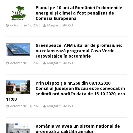
Planul pe 10 ani al României în domeniile
energiei și climei a fost penalizat de
Comisia Europeană
octombrie 19, 2020
Mărgărit GROSU
Greenpeace: AFM uită iar de promisiune:
nu relansează programul Casa Verde
Fotovoltaice în octombrie
octombrie 18, 2020
Mărgărit GROSU
Prin Dispoziția nr.268 din 08.10.2020
Consiliul Județean Buzău este convocat în
ședință ordinară în data de 15.10.2020, ora
11:00
octombrie 14, 2020
Mărgărit GROSU
România va avea un sistem național de
prognoză a calității aerului