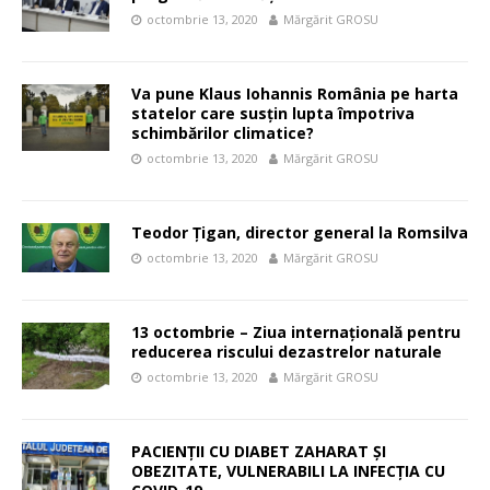
octombrie 13, 2020
Mărgărit GROSU
Va pune Klaus Iohannis România pe harta
statelor care susțin lupta împotriva
schimbărilor climatice?
octombrie 13, 2020
Mărgărit GROSU
Teodor Ţigan, director general la Romsilva
octombrie 13, 2020
Mărgărit GROSU
13 octombrie – Ziua internaţională pentru
reducerea riscului dezastrelor naturale
octombrie 13, 2020
Mărgărit GROSU
PACIENŢII CU DIABET ZAHARAT ŞI
OBEZITATE, VULNERABILI LA INFECŢIA CU