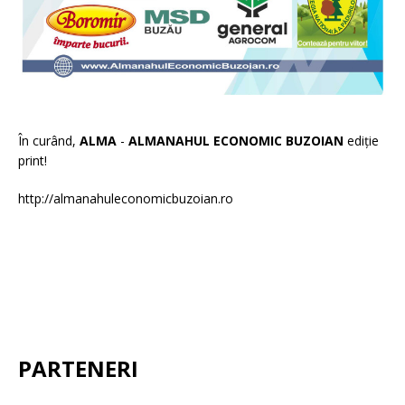
În curând,
ALMA
-
ALMANAHUL ECONOMIC BUZOIAN
ediție
print!
http://almanahuleconomicbuzoian.ro
PARTENERI