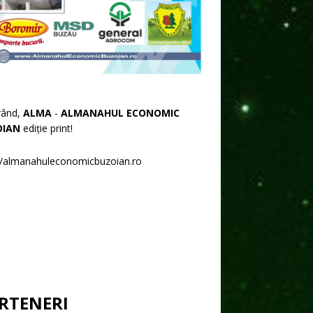
rând,
ALMA
-
ALMANAHUL ECONOMIC
OIAN
ediție print!
//almanahuleconomicbuzoian.ro
RTENERI