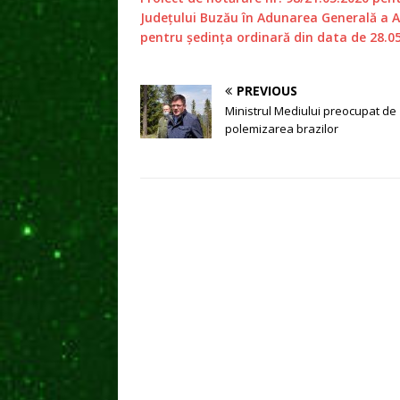
Județului Buzău în Adunarea Generală a A
pentru ședința ordinară din data de 28.0
PREVIOUS
Ministrul Mediului preocupat de
polemizarea brazilor