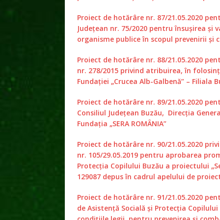
Proiect de hotărâre nr. 87/21.05.2020 pen
Județean nr. 75/2020 pentru însușirea și 
organisme publice în scopul prevenirii ș
Proiect de hotărâre nr. 88/21.05.2020 pen
nr. 278/2015 privind atribuirea, în folosi
Fundaţiei „Crucea Alb-Galbenă” – Filiala 
Proiect de hotărâre nr. 89/21.05.2020 pen
Consiliul Județean Buzău, Direcția General
Fundația „SERA ROMÂNIA”
Proiect de hotărâre nr. 90/21.05.2020 pri
nr. 105/29.05.2019 pentru aprobarea promo
Protecția Copilului Buzău a proiectului „Se
129087 depus în cadrul apelului de proiect
Proiect de hotărâre nr. 91/21.05.2020 pen
de Asistență Socială și Protecția Copilului
condițiile legii, pentru prevenirea și co