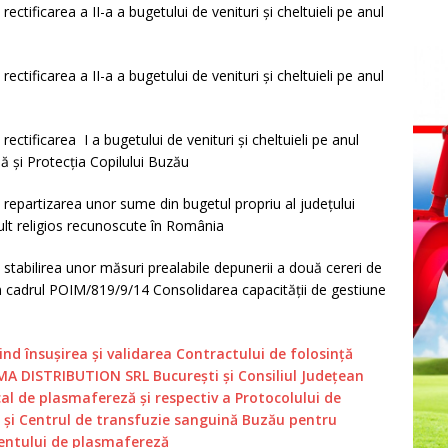
ctificarea a II-a a bugetului de venituri și cheltuieli pe anul
ctificarea a II-a a bugetului de venituri și cheltuieli pe anul
ctificarea I a bugetului de venituri și cheltuieli pe anul
ă și Protecția Copilului Buzău
 repartizarea unor sume din bugetul propriu al județului
ult religios recunoscute în România
 stabilirea unor măsuri prealabile depunerii a două cereri de
în cadrul POIM/819/9/14 Consolidarea capacității de gestiune
ind însușirea și validarea Contractului de folosință
A DISTRIBUTION SRL București și Consiliul Județean
 de plasmafereză și respectiv a Protocolului de
u și Centrul de transfuzie sanguină Buzău pentru
mentului de plasmafereză