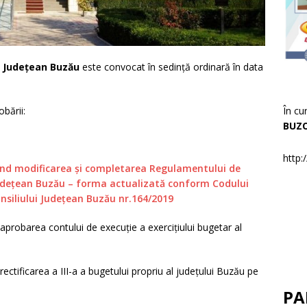
l Județean Buzău
este convocat în sedință ordinară în data
În cu
bării:
BUZ
http:
ivind modificarea și completarea Regulamentului de
 Judeţean Buzău – forma actualizată conform Codului
nsiliului Județean Buzău nr.164/2019
aprobarea contului de execuție a exercițiului bugetar al
ectificarea a III-a a bugetului propriu al județului Buzău pe
PA