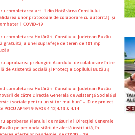
tru completarea art. 1 din Hotărârea Consiliului
validarea unor protocoale de colaborare cu autorități și
i combaterii COVID-19
tru completarea Hotărârii Consiliului Judeţean Buzău
nţă gratuită, a unei suprafeţe de teren de 101 mp
Buzău
tru aprobarea prelungirii Acordului de colaborare între
ă de Asistență Socială și Protecția Copilului Buzău și
vind completarea Hotărârii Consiliului Județean Buzău
vării de către Direcția Generală de Asistență Socială și
rvicii sociale pentru un viitor mai bun” – ID de proiect
e POCU AP4/PI 9 IV/OS 4.12,4.13 & 4.14
tru aprobarea Planului de măsuri al Direcției Generale
 Buzău pe perioada stării de alertă instituită, în
mbaterea efectelor pandemiei de COVID – 19