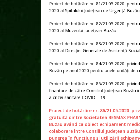
Proiect de hotărâre nr. 81/21.05.2020 pentru re
2020 al Spitalului Județean de Urgență Buzău
Proiect de hotărâre nr. 82/21.05.2020 pentru re
2020 al Muzeului Județean Buzău
Proiect de hotărâre nr. 83/21.05.2020 pentru re
2020 al Direcției Generale de Asistență Social
Proiect de hotărâre nr. 84/21.05.2020 privind
Buzău pe anul 2020 pentru unele unități de c
Proiect de hotărâre nr. 85/21.05.2020 privind
finanțare de către Consiliul Județean Buzău 
a crizei sanitare COVID – 19
Proiect de hotărâre nr. 86/21.05.2020 priv
gratuită dintre Societatea BESMAX PHARM
Buzău având ca obiect echipament medical
colaborare între Consiliul Județean Buză
punerea în funcțiune și utilizării echipa