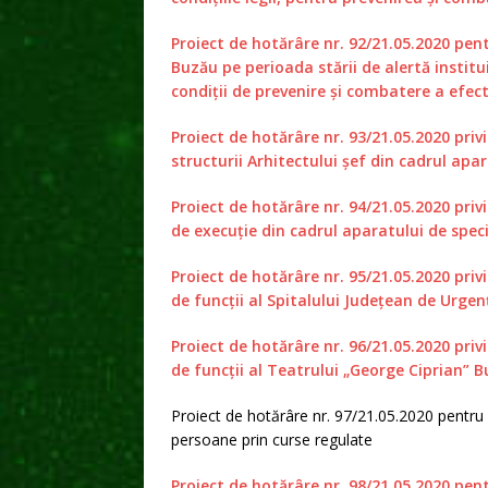
Proiect de hotărâre nr. 92/21.05.2020 pe
Buzău pe perioada stării de alertă instituit
condiții de prevenire și combatere a efe
Proiect de hotărâre nr. 93/21.05.2020 priv
structurii Arhitectului șef din cadrul apa
Proiect de hotărâre nr. 94/21.05.2020 priv
de execuție din cadrul aparatului de speci
Proiect de hotărâre nr. 95/21.05.2020 priv
de funcții al Spitalului Județean de Urge
Proiect de hotărâre nr. 96/21.05.2020 priv
de funcții al Teatrului „George Ciprian” 
Proiect de hotărâre nr. 97/21.05.2020 pentru
persoane prin curse regulate
Proiect de hotărâre nr. 98/21.05.2020 pen