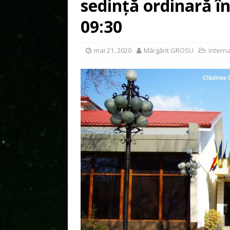
sedință ordinară în
09:30
mai 21, 2020
Mărgărit GROSU
interna