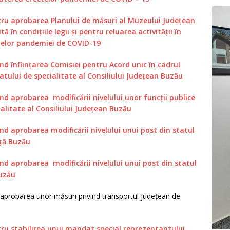
ntru aprobarea Planului de măsuri al Muzeului Județean
ă în condițiile legii și pentru reluarea activității în
ctelor pandemiei de COVID-19
ind înființarea Comisiei pentru Acord unic în cadrul
ratului de specialitate al Consiliului Județean Buzău
ind aprobarea modificării nivelului unor funcții publice
alitate al Consiliului Județean Buzău
ind aprobarea modificării nivelului unui post din statul
nță Buzău
ind aprobarea modificării nivelului unui post din statul
Buzău
 aprobarea unor măsuri privind transportul județean de
tru stabilirea unui mandat special reprezentantului