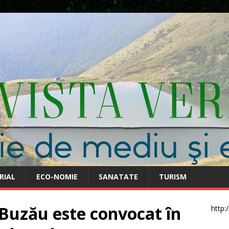
RIAL
ECO-NOMIE
SANATATE
TURISM
 Buzău este convocat în
http: