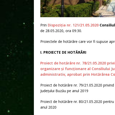
Prin
Dispoziția nr. 121/21.05.2020
Consiliu
de 28.05.2020, ora 09:30.
Proiectele de hotărâre care vor fi supuse apro
I. PROIECTE DE HOTĂRÂRI
Proiect de hotărâre nr. 78/21.05.2020 pr
organizare şi funcţionare al Consiliului
administrativ, aprobat prin Hotărârea Co
Proiect de hotărâre nr. 79/21.05.2020 privind 
Județului Buzău pe anul 2019
Proiect de hotărâre nr. 80/21.05.2020 pentru r
anul 2020