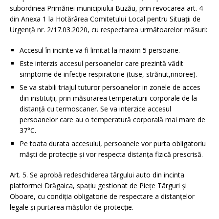
subordinea Primăriei municipiului Buzău, prin revocarea art. 4
din Anexa 1 la Hotărârea Comitetului Local pentru Situații de
Urgență nr. 2/17.03.2020, cu respectarea următoarelor măsuri:
Accesul în incinte va fi limitat la maxim 5 persoane.
Este interzis accesul persoanelor care prezintă vădit
simptome de infecție respiratorie (tuse, strănut,rinoree).
Se va stabili triajul tuturor persoanelor in zonele de acces
din instituții, prin măsurarea temperaturii corporale de la
distanță cu termoscaner. Se va interzice accesul
persoanelor care au o temperatură corporală mai mare de
37°C.
Pe toata durata accesului, persoanele vor purta obligatoriu
măști de protecție și vor respecta distanța fizică prescrisă.
Art. 5. Se aprobă redeschiderea târgului auto din incinta
platformei Drăgaica, spațiu gestionat de Piețe Târguri și
Oboare, cu condiția obligatorie de respectare a distanțelor
legale și purtarea măștilor de protecție.