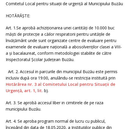
Comitetul Local pentru situații de urgență al Municipiului Buzău
HOTĂRĂȘTE:
Art. 1.Se aprobă achiziționarea unei cantități de 10.000 buc
măști de protecție a căilor respiratorii pentru unitățile de
învățământ unde sunt organizate centre de evaluare pentru
examenele de evaluare națională a abosolvenților clasei a VIII-
a și bacalaureat, conform metodologiei stabilite de către
Inspectoratul Școlar Județean Buzău.
Art. 2. Accesul in parcurile din municipiul Buzău este permis
inclusiv după ora 19:00, anulându-se restricția instituită prin
Hotărârea nr. 3 al Comitetului Local pentru Situații de
Urgență, art. 1, lit.
b).
Art. 3. Se aprobă accesul liber in cimitirele de pe raza
municipiului Buzău.
Art. 4. Se aproba program normal de lucru cu publicul,
începând din data de 18.05.2020, a Instituțiilor publice din