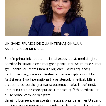
UN GÂND FRUMOS DE ZIUA INTERNAȚIONALĂ A
ASISTENTULUI MEDICAL!
Sunt în prima linie, poate mult mai expuși decât medicii, și se
sacrifică în situațiile cele mai grele pentru noi. Acum este și mai
greu pentru ei. Pentru familiile lor, care îi așteaptă acasă,
pentru cei dragi, care se gândesc în fiecare clipă la riscul lor.
Astăzi este Ziua Internațională a asistentului medical. Mâna
dreaptă a doctorului și alinarea pacientului aflat în suferință.
Fără ei nu este de conceput actul medical și fără sacrificiul lor
nu se poate vorbi de sănătate.
Un gând bun pentru asistenții medicali, oriunde ar fi ei! Un gând
de compasiune pentru situația prin care trec acum și un mesaj