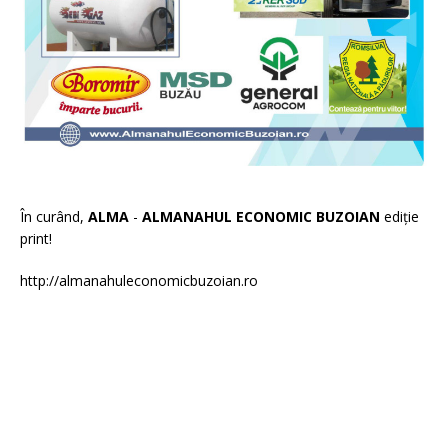
În curând,
ALMA
-
ALMANAHUL ECONOMIC BUZOIAN
ediție
print!
http://almanahuleconomicbuzoian.ro