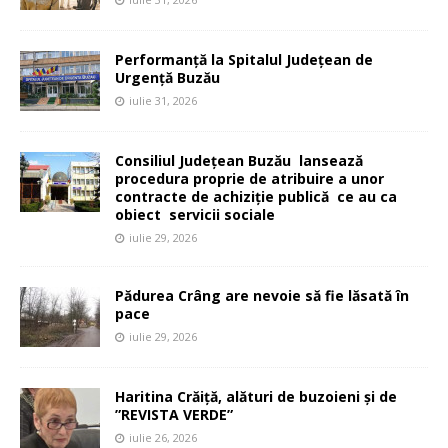
Performanță la Spitalul Județean de
Urgență Buzău
iulie 31, 2026
Consiliul Județean Buzău lansează
procedura proprie de atribuire a unor
contracte de achiziție publică ce au ca
obiect servicii sociale
iulie 29, 2026
Pădurea Crâng are nevoie să fie lăsată în
pace
iulie 29, 2026
Haritina Crăiță, alături de buzoieni și de
”REVISTA VERDE”
iulie 26, 2026