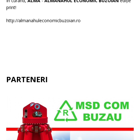
În curând,
ALMA
-
ALMANAHUL ECONOMIC BUZOIAN
ediție
print!
http://almanahuleconomicbuzoian.ro
PARTENERI