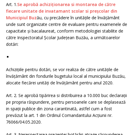
Art. 1.
Se aprobă achiziționarea si montarea de către
fiecare unitate de invatamant scolar si preșcolar din
Municipiul Buz
ău, cu precădere în unitățile de învățământ
unde sunt organizate centre de evaluare pentru examenele de
capacitate și bacalaureat, conform metodologiei stabilite de
către Inspectoratul Școlar Județean Buzău, a următoarelor
dotări:
Achizițiile pentru dotări, se vor realiza de către unitățile de
învățământ din fondurile bugetului local al municipiului Buzău,
alocate fiecărei unități de învățământ pentru anul 2020.
Art. 2. Se aprobă tipărirea si distribuirea a 10.000 buc declarații
pe propria răspundere, pentru persoanele care se deplasează
in spații publice din zona carantinată, astfel cum a fost
prevăzut la art. 1 din Ordinul Comandantului Acțiunii nr.
76066/04.05.2020.
Art. 3. Nerespectarea prezentei hotărâri atrage răspunderea