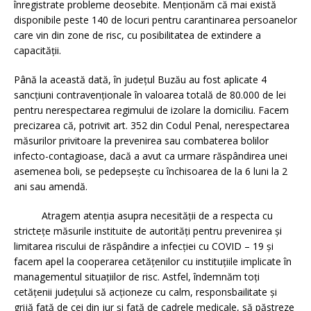
înregistrate probleme deosebite. Menționăm că mai există
disponibile peste 140 de locuri pentru carantinarea persoanelor
care vin din zone de risc, cu posibilitatea de extindere a
capacității.
Până la această dată, în județul Buzău au fost aplicate 4
sancțiuni contravenționale în valoarea totală de 80.000 de lei
pentru nerespectarea regimului de izolare la domiciliu. Facem
precizarea că, potrivit art. 352 din Codul Penal, nerespectarea
măsurilor privitoare la prevenirea sau combaterea bolilor
infecto-contagioase, dacă a avut ca urmare răspândirea unei
asemenea boli, se pedepsește cu închisoarea de la 6 luni la 2
ani sau amendă.
Atragem atenția asupra necesității de a respecta cu
strictețe măsurile instituite de autorități pentru prevenirea și
limitarea riscului de răspândire a infecției cu COVID – 19 și
facem apel la cooperarea cetățenilor cu instituțiile implicate în
managementul situațiilor de risc. Astfel, îndemnăm toți
cetățenii județului să acționeze cu calm, responsbailitate și
grijă față de cei din jur și față de cadrele medicale, să păstreze