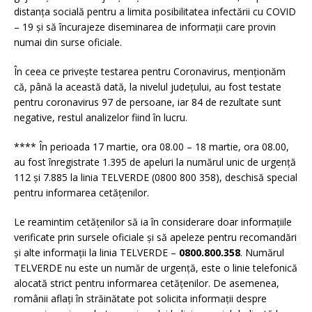
distanța socială pentru a limita posibilitatea infectării cu COVID
– 19 și să încurajeze diseminarea de informații care provin
numai din surse oficiale.
În ceea ce privește testarea pentru Coronavirus, menționăm
că, până la această dată, la nivelul județului, au fost testate
pentru coronavirus 97 de persoane, iar 84 de rezultate sunt
negative, restul analizelor fiind în lucru.
**** În perioada 17 martie, ora 08.00 – 18 martie, ora 08.00,
au fost înregistrate 1.395 de apeluri la numărul unic de urgență
112 și 7.885 la linia TELVERDE (0800 800 358), deschisă special
pentru informarea cetățenilor.
Le reamintim cetățenilor să ia în considerare doar informațiile
verificate prin sursele oficiale și să apeleze pentru recomandări
și alte informații la linia TELVERDE –
0800.800.358
. Numărul
TELVERDE nu este un număr de urgență, este o linie telefonică
alocată strict pentru informarea cetățenilor. De asemenea,
românii aflați în străinătate pot solicita informații despre