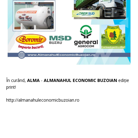
În curând,
ALMA
-
ALMANAHUL ECONOMIC BUZOIAN
ediție
print!
http://almanahuleconomicbuzoian.ro