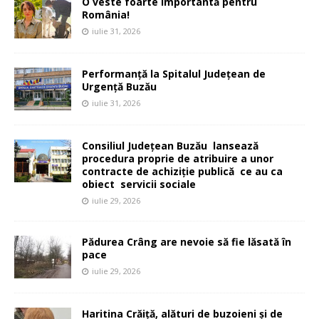
O veste foarte importantă pentru
România!
iulie 31, 2026
Performanță la Spitalul Județean de
Urgență Buzău
iulie 31, 2026
Consiliul Județean Buzău lansează
procedura proprie de atribuire a unor
contracte de achiziție publică ce au ca
obiect servicii sociale
iulie 29, 2026
Pădurea Crâng are nevoie să fie lăsată în
pace
iulie 29, 2026
Haritina Crăiță, alături de buzoieni și de