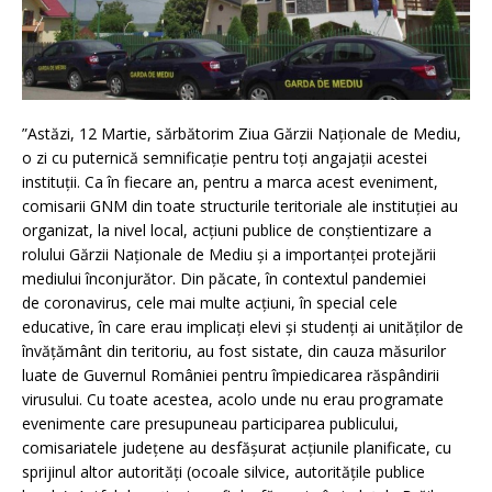
”Astăzi, 12 Martie, sărbătorim Ziua Gărzii Naţionale de Mediu,
o zi cu puternică semnificație pentru toți angajații acestei
instituții. Ca în fiecare an, pentru a marca acest eveniment,
comisarii GNM din toate structurile teritoriale ale instituției au
organizat, la nivel local, acțiuni publice de conștientizare a
rolului Gărzii Naționale de Mediu și a importanței protejării
mediului înconjurător. Din păcate, în contextul pandemiei
de coronavirus, cele mai multe acțiuni, în special cele
educative, în care erau implicați elevi și studenți ai unităților de
învățământ din teritoriu, au fost sistate, din cauza măsurilor
luate de Guvernul României pentru împiedicarea răspândirii
virusului. Cu toate acestea, acolo unde nu erau programate
evenimente care presupuneau participarea publicului,
comisariatele județene au desfășurat acțiunile planificate, cu
sprijinul altor autorități (ocoale silvice, autoritățile publice