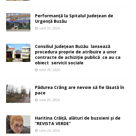
Performanță la Spitalul Județean de
Urgență Buzău
iulie 31, 2026
Consiliul Județean Buzău lansează
procedura proprie de atribuire a unor
contracte de achiziție publică ce au ca
obiect servicii sociale
iulie 29, 2026
Pădurea Crâng are nevoie să fie lăsată în
pace
iulie 29, 2026
Haritina Crăiță, alături de buzoieni și de
”REVISTA VERDE”
iulie 26, 2026