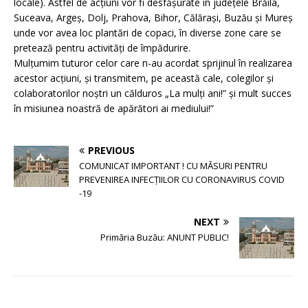
locale). Astfel de acțiuni vor fi desfășurate în județele Brăila,
Suceava, Argeș, Dolj, Prahova, Bihor, Călărași, Buzău și Mureș
unde vor avea loc plantări de copaci, în diverse zone care se
pretează pentru activități de împădurire.
Mulțumim tuturor celor care n-au acordat sprijinul în realizarea
acestor acțiuni, și transmitem, pe această cale, colegilor și
colaboratorilor noștri un călduros „La mulți ani!” și mult succes
în misiunea noastră de apărători ai mediului!”
PREVIOUS
COMUNICAT IMPORTANT ! CU MĂSURI PENTRU
PREVENIREA INFECȚIILOR CU CORONAVIRUS COVID
-19
NEXT
Primăria Buzău: ANUNT PUBLIC!