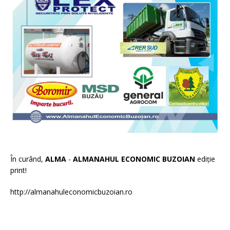
În curând,
ALMA
-
ALMANAHUL ECONOMIC BUZOIAN
ediție
print!
http://almanahuleconomicbuzoian.ro