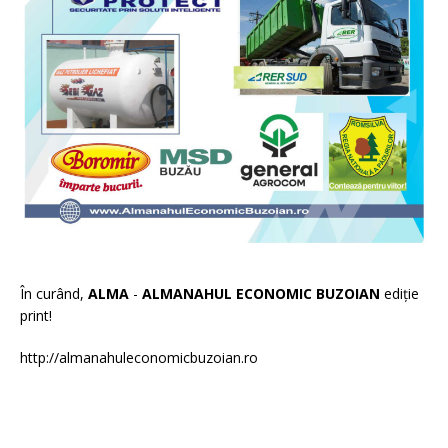
În curând,
ALMA
-
ALMANAHUL ECONOMIC BUZOIAN
ediție
print!
http://almanahuleconomicbuzoian.ro