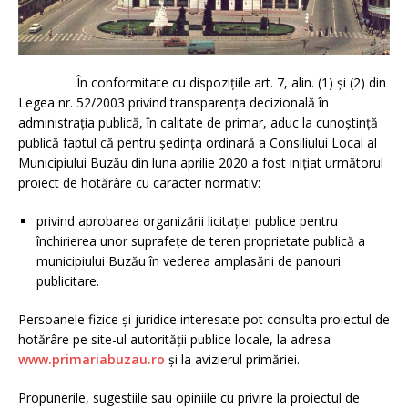
În conformitate cu dispoziţiile art. 7, alin. (1) și (2) din
Legea nr. 52/2003 privind transparenţa decizională în
administraţia publică, în calitate de primar, aduc la cunoştinţă
publică faptul că pentru şedinţa ordinară a Consiliului Local al
Municipiului Buzău din luna aprilie 2020 a fost iniţiat următorul
proiect de hotărâre cu caracter normativ:
privind aprobarea organizării licitației publice pentru
închirierea unor suprafețe de teren proprietate publică a
municipiului Buzău în vederea amplasării de panouri
publicitare.
Persoanele fizice şi juridice interesate pot consulta proiectul de
hotărâre pe site-ul autorităţii publice locale, la adresa
www.primariabuzau.ro
şi la avizierul primăriei.
Propunerile, sugestiile sau opiniile cu privire la proiectul de