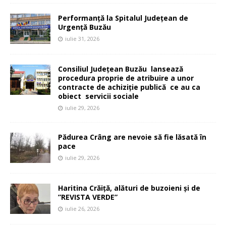
Performanță la Spitalul Județean de
Urgență Buzău
iulie 31, 2026
Consiliul Județean Buzău lansează
procedura proprie de atribuire a unor
contracte de achiziție publică ce au ca
obiect servicii sociale
iulie 29, 2026
Pădurea Crâng are nevoie să fie lăsată în
pace
iulie 29, 2026
Haritina Crăiță, alături de buzoieni și de
”REVISTA VERDE”
iulie 26, 2026