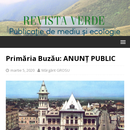
Primăria Buzău: ANUNȚ PUBLIC
martie 5, 2020
Mărgărit GROSU