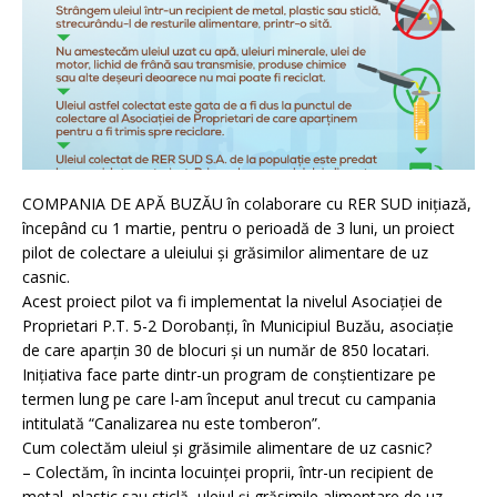
COMPANIA DE APĂ BUZĂU în colaborare cu RER SUD inițiază,
începând cu 1 martie, pentru o perioadă de 3 luni, un proiect
pilot de colectare a uleiului și grăsimilor alimentare de uz
casnic.
Acest proiect pilot va fi implementat la nivelul Asociației de
Proprietari P.T. 5-2 Dorobanți, în Municipiul Buzău, asociație
de care aparțin 30 de blocuri și un număr de 850 locatari.
Inițiativa face parte dintr-un program de conștientizare pe
termen lung pe care l-am început anul trecut cu campania
intitulată “Canalizarea nu este tomberon”.
Cum colectăm uleiul și grăsimile alimentare de uz casnic?
– Colectăm, în incinta locuinței proprii, într-un recipient de
metal, plastic sau sticlă, uleiul și grăsimile alimentare de uz