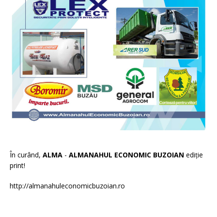
În curând,
ALMA
-
ALMANAHUL ECONOMIC BUZOIAN
ediție
print!
http://almanahuleconomicbuzoian.ro