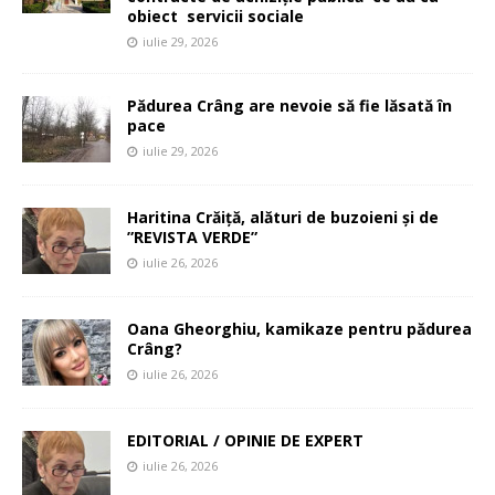
obiect servicii sociale
iulie 29, 2026
Pădurea Crâng are nevoie să fie lăsată în
pace
iulie 29, 2026
Haritina Crăiță, alături de buzoieni și de
”REVISTA VERDE”
iulie 26, 2026
Oana Gheorghiu, kamikaze pentru pădurea
Crâng?
iulie 26, 2026
EDITORIAL / OPINIE DE EXPERT
iulie 26, 2026