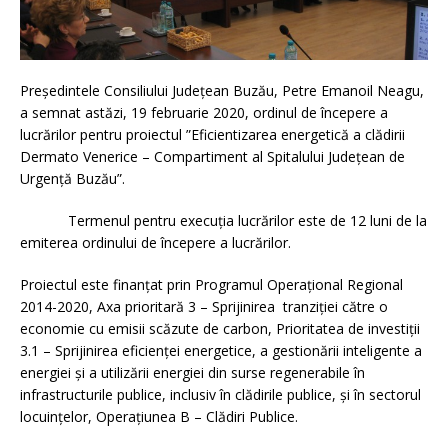
Președintele Consiliului Județean Buzău, Petre Emanoil Neagu,
a semnat astăzi, 19 februarie 2020, ordinul de începere a
lucrărilor pentru proiectul ”Eficientizarea energetică a clădirii
Dermato Venerice – Compartiment al Spitalului Judeţean de
Urgenţă Buzău”.
Termenul pentru execuția lucrărilor este de 12 luni de la
emiterea ordinului de începere a lucrărilor.
Proiectul este finanțat prin Programul Operațional Regional
2014-2020, Axa prioritară 3 – Sprijinirea tranziției către o
economie cu emisii scăzute de carbon, Prioritatea de investiții
3.1 – Sprijinirea eficienței energetice, a gestionării inteligente a
energiei și a utilizării energiei din surse regenerabile în
infrastructurile publice, inclusiv în clădirile publice, și în sectorul
locuințelor, Operațiunea B – Clădiri Publice.