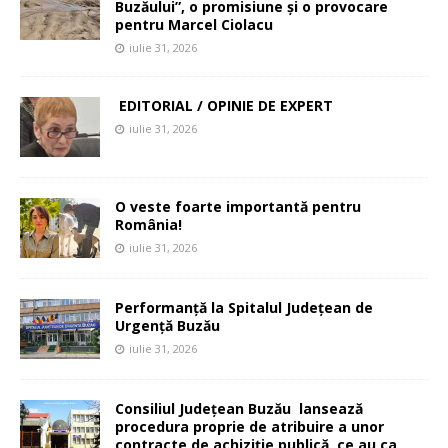
Buzăului”, o promisiune și o provocare
pentru Marcel Ciolacu
iulie 31, 2026
EDITORIAL / OPINIE DE EXPERT
iulie 31, 2026
O veste foarte importantă pentru
România!
iulie 31, 2026
Performanță la Spitalul Județean de
Urgență Buzău
iulie 31, 2026
Consiliul Județean Buzău lansează
procedura proprie de atribuire a unor
contracte de achiziție publică ce au ca