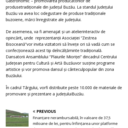
Gastronomic – promovarea producătorilor de
produsetradiționale din judeţul Buzău. La standul Judeţului
Buzău va avea loc odegustare de produse tradiţionale
buzoiene, mărci înregistrate ale judeţului.
De asemenea, va fi amenajat şi un atelierinteractiv de
opincărit
,
unde reprezentanţii Asociaţiei “Zestrea
Bisoceană”vor invita vizitatorii să înveţe ori să vadă cum se
confecţionează acest tip deîncălţăminte tradiţională.
Dansatorii Ansamblului “Plaiurile Mioriţei” dincadrul Centrului
Judeţean pentru Cultură şi Artă Buzăuvor susține programe
artistice și vor promova dansul și cânteculpopular din zona
Buzăului.
În cadrul Târgului, vorfi distribuite peste 10.000 de materiale de
promovare şi prezentare a județuluiBuzău.
PREVIOUS
Finanțare nerambursabilă, în valoare de 37,5
milioane de lei, pentru înființarea unor platforme