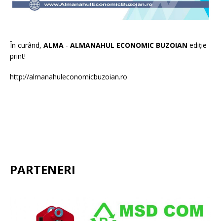
În curând,
ALMA
-
ALMANAHUL ECONOMIC BUZOIAN
ediție
print!
http://almanahuleconomicbuzoian.ro
PARTENERI