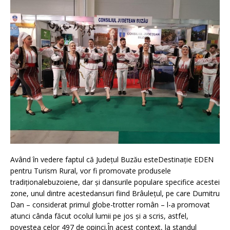
Având în vedere faptul că Județul Buzău esteDestinaţie EDEN
pentru Turism Rural, vor fi promovate produsele
tradiţionalebuzoiene, dar şi dansurile populare specifice acestei
zone, unul dintre acestedansuri fiind Brâuleţul, pe care Dumitru
Dan – considerat primul globe-trotter român – l-a promovat
atunci cânda făcut ocolul lumii pe jos şi a scris, astfel,
povestea celor 497 de opinci.În acest context, la standul