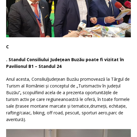
C
. Standul Consiliului Județean Buzău poate fi vizitat în
Pavilionul B1 – Standul 24
Anul acesta, ConsiliulJudeţean Buzău promovează la Târgul de
Turism al României și conceptul de „Turismactiv în judeţul
Buzău”
,
scopulfiind acela de a prezenta oportunităţile de
turism activ pe care regiuneanoastră le oferă, în toate formele
sale (trasee montane marcate şi tematice,drumeţii, echitaţie,
rafting/caiac, biking, off road, pescuit, sporturi aero,parc de
aventură).