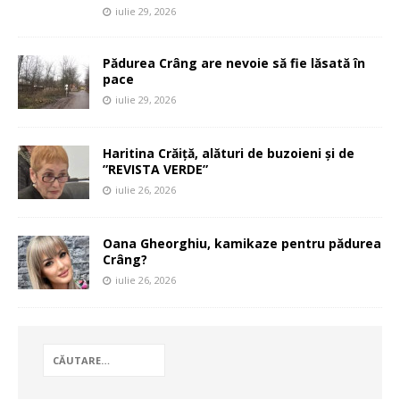
iulie 29, 2026
Pădurea Crâng are nevoie să fie lăsată în
pace
iulie 29, 2026
Haritina Crăiță, alături de buzoieni și de
”REVISTA VERDE”
iulie 26, 2026
Oana Gheorghiu, kamikaze pentru pădurea
Crâng?
iulie 26, 2026