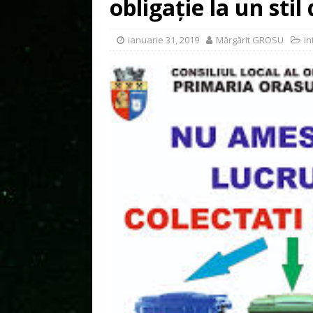
obligație la un stil
ianuarie 31, 2019
Mărgărit GROSU
in