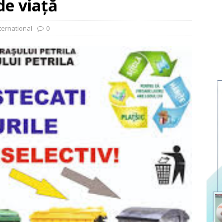
 de viață
ternational
0