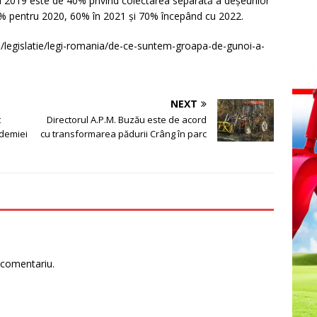
u 2019 este de 40% privind colectarea separată a deșeurilor
, 50% pentru 2020, 60% în 2021 și 70% începând cu 2022.
o/legislatie/legi-romania/de-ce-suntem-groapa-de-gunoi-a-
NEXT
t
Directorul A.P.M. Buzău este de acord
idemiei
cu transformarea pădurii Crâng în parc
 comentariu.