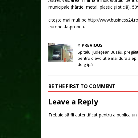
Astfel, valoarea minima a indicatorului pentr
municipale (hârtie, metal, plastic și sticlă)
citește mai mult pe http://www.business24.r
europei-la-propriu-
PREVIOUS
Spitalul Județean Buzău, pregăti
pentru o evoluție mai dură a ep
de gripă
BE THE FIRST TO COMMENT
Leave a Reply
Trebuie să fii
autentificat
pentru a publica un