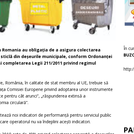
În cu
din Romania au obligația de a asigura colectarea
BUZ
i sticlă din deșeurile municipale, conform Ordonanței
i completarea Legii 211/2011 privind regimul
http:
are, România, în calitate de stat membru al UE, trebuie să
fața Comisiei Europene privind adoptarea unor instrumente
e pentru cât arunci”, „răspunderea extinsă a
mia circulară”.
tează noi indicatori de performanță pentru serviciul public
n care operatorul nu va îndeplini acești indicatori.
PA