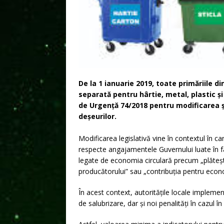
De la 1 ianuarie 2019, toate primăriile 
separată pentru hârtie, metal, plastic ș
de Urgență 74/2018 pentru modificarea ș
deșeurilor.
Modificarea legislativă vine în contextul în c
respecte angajamentele Guvernului luate în 
legate de economia circulară precum „plăteșt
producătorului” sau „contribuția pentru econo
În acest context, autoritățile locale implemen
de salubrizare, dar și noi penalități în cazul î