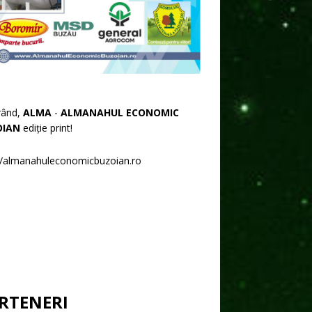
rând,
ALMA
-
ALMANAHUL ECONOMIC
OIAN
ediție print!
//almanahuleconomicbuzoian.ro
RTENERI