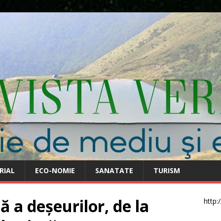
RIAL
ECO-NOMIE
SANATATE
TURISM
 a deșeurilor, de la
http: