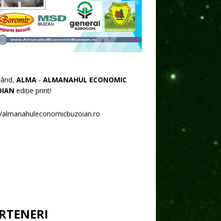
rând,
ALMA
-
ALMANAHUL ECONOMIC
OIAN
ediție print!
//almanahuleconomicbuzoian.ro
RTENERI