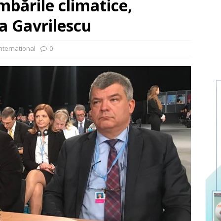
mbările climatice,
a Gavrilescu
nternational
0