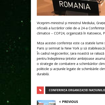
Viceprim-ministrul și ministrul Mediului, Gra
oficială a lucrărilor celei de-a 24-a Conferinț
climatice – COP24, organizată în Katowice, P
Miza acestei conferințe este ca statele lumii
Paris și semnat la New York și să stabilească 
În cadrul negocierilor, țara noastră se raliaz
pentru îndeplinirea țintelor ambițioase asum
o strategie de combatere a schimbărilor clim
politicile și acțiunile legate de schimbările c
durabilă.
CONFERINȚA ORGANIZAȚIEI NAȚIUNILO
PREVIOUS