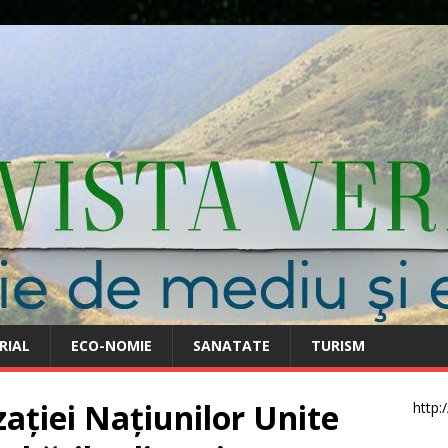
RIAL
ECO-NOMIE
SANATATE
TURISM
ației Națiunilor Unite
http: