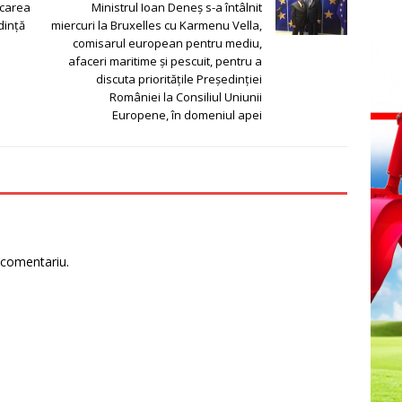
ocarea
Ministrul Ioan Deneș s-a întâlnit
dinţă
miercuri la Bruxelles cu Karmenu Vella,
comisarul european pentru mediu,
afaceri maritime și pescuit, pentru a
discuta prioritățile Președinției
României la Consiliul Uniunii
Europene, în domeniul apei
 comentariu.