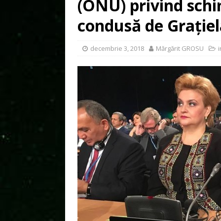
(ONU) privind schi
condusă de Grațiel
decembrie 3, 2018
Mărgărit GROSU
i