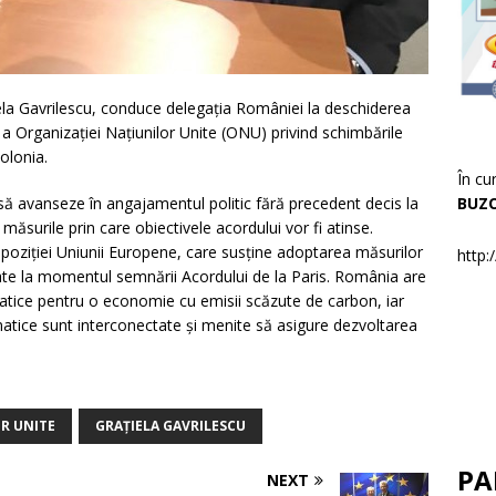
țiela Gavrilescu, conduce delegația României la deschiderea
e a Organizației Națiunilor Unite (ONU) privind schimbările
olonia.
În cu
BUZ
 să avanseze în angajamentul politic fără precedent decis la
măsurile prin care obiectivele acordului vor fi atinse.
ă poziției Uniunii Europene, care susține adoptarea măsurilor
http:
ate la momentul semnării Acordului de la Paris. România are
atice pentru o economie cu emisii scăzute de carbon, iar
limatice sunt interconectate și menite să asigure dezvoltarea
R UNITE
GRAȚIELA GAVRILESCU
PA
NEXT