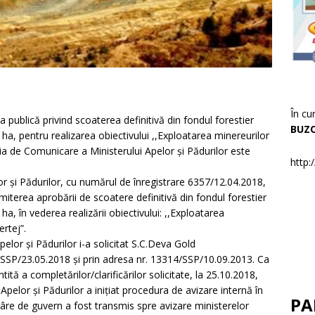
În cu
 publică privind scoaterea definitivă din fondul forestier
BUZ
ha, pentru realizarea obiectivului ,,Exploatarea minereurilor
ția de Comunicare a Ministerului Apelor și Pădurilor este
http:
or și Pădurilor, cu numărul de înregistrare 6357/12.04.2018,
iterea aprobării de scoatere definitivă din fondul forestier
a, în vederea realizării obiectivului: ,,Exploatarea
rtej”.
elor și Pădurilor i-a solicitat S.C.Deva Gold
57/SSP/23.05.2018 și prin adresa nr. 13314/SSP/10.09.2013. Ca
tă a completărilor/clarificărilor solicitate, la 25.10.2018,
 Apelor și Pădurilor a inițiat procedura de avizare internă în
PA
ărâre de guvern a fost transmis spre avizare ministerelor