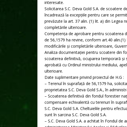
interesate.
Solicitarea S.C. Deva Gold S.A. de scoatere def
încadrează la excepțiile pentru care se permit
prevăzute la art. 37 alin. (1) lit. a) din Legea 
completările ulterioare.
Competența de aprobare pentru scoaterea defin
de 56,1579 ha revine, conform art.40 alin.(1) l
modificările și completările ulterioare, Guver
Analiza documentației pentru scoatere din fon
scoaterea definitivă, ocuparea temporară și sc
aprobată cu Ordinul ministrului mediului, apel
ulterioare.
Date suplimentare privind proiectul de H.G :
– Terenul în suprafață de 56,1579 ha, solicitat
proprietatea S.C. Deva Gold S.A., în administra
– Scoaterea definitivă din fondul forestier na
compensare echivalentă cu terenuri în supra
S.C. Deva Gold S.A. Cheltuielile pentru efect
sunt în sarcina S.C. Deva Gold S.A.
– S.C. Deva Gold S.A. a achitat în Fondul de am