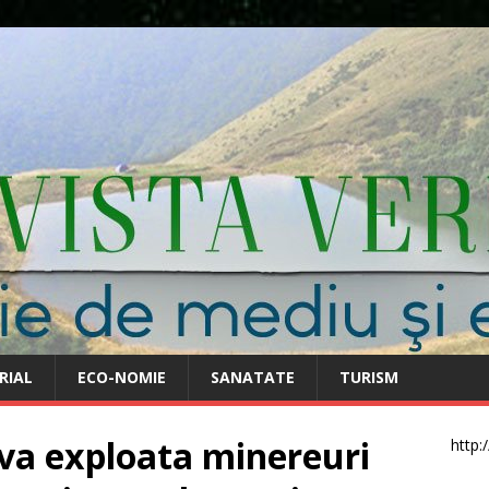
RIAL
ECO-NOMIE
SANATATE
TURISM
 va exploata minereuri
http: