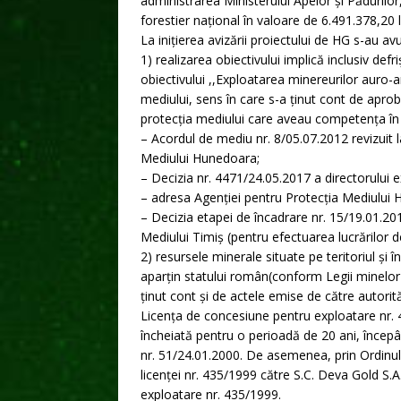
administrarea Ministerului Apelor şi Pădurilor
forestier naţional în valoare de 6.491.378,20 l
La inițierea avizării proiectului de HG s-au a
1) realizarea obiectivului implică inclusiv def
obiectivului ,,Exploatarea minereurilor auro-
mediului, sens în care s-a ținut cont de aprob
protecția mediului care aveau competența în
– Acordul de mediu nr. 8/05.07.2012 revizuit 
Mediului Hunedoara;
– Decizia nr. 4471/24.05.2017 a directorului 
– adresa Agenției pentru Protecția Mediului 
– Decizia etapei de încadrare nr. 15/19.01.20
Mediului Timiș (pentru efectuarea lucrărilor d
2) resursele minerale situate pe teritoriul și în
aparțin statului român(conform Legii minelor n
ținut cont și de actele emise de către autorită
Licența de concesiune pentru exploatare nr. 
încheiată pentru o perioadă de 20 ani, încep
nr. 51/24.01.2000. De asemenea, prin Ordinul 
licenței nr. 435/1999 către S.C. Deva Gold S.A
exploatare nr. 435/1999.