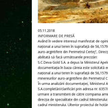
05.11.2018
INFORMARE DE PRESĂ
Având în vedere interesul manifestat de opinia
naţional a unui teren în suprafaţă de 56,1579 
auro-argintifere din Perimetrul Certej”, Direc
abilitată să facă următoarele precizări:
S.C.Deva Gold S.A. a depus la Ministerul Apel
documentația în baza căreia este solicitată em
naţional a unui teren în suprafaţă de 56,1579 h
minereurilor auro-argintifere din Perimetrul Ce
În urma analizării documentației, Ministerul Ap
S.A.completări/clarificări prin adresa nr. 63
urmare a transmiterii de către compania aminti
direcția de specialitate din cadrul Ministerului
cadrul ministerului. Ulterior proiectul de hot