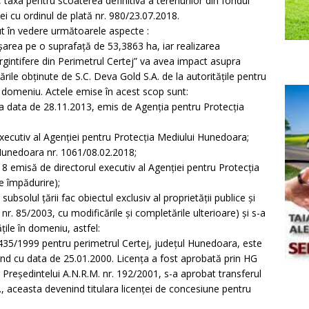
, taxa pentru scoaterea definitivă a terenurilor din fondul
ei cu ordinul de plată nr. 980/23.07.2018.
vut în vedere următoarele aspecte :
rișarea pe o suprafață de 53,3863 ha, iar realizarea
argintifere din Perimetrul Certej” va avea impact asupra
ările obținute de S.C. Deva Gold S.A. de la autoritățile pentru
 domeniu. Actele emise în acest scop sunt:
la data de 28.11.2013, emis de Agenția pentru Protecția
executiv al Agenției pentru Protecția Mediului Hunedoara;
Hunedoara nr. 1061/08.02.2018;
18 emisă de directorul executiv al Agenției pentru Protecția
e împădurire);
 subsolul țării fac obiectul exclusiv al proprietății publice și
r. 85/2003, cu modificările și completările ulterioare) și s-a
țile în domeniu, astfel:
435/1999 pentru perimetrul Certej, județul Hunedoara, este
ând cu data de 25.01.2000. Licența a fost aprobată prin HG
Președintelui A.N.R.M. nr. 192/2001, s-a aprobat transferul
., aceasta devenind titulara licenței de concesiune pentru