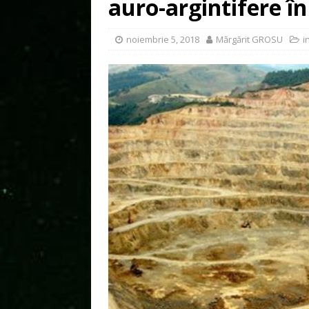
auro-argintifere în
noiembrie 5, 2018
Mărgărit GROSU
i