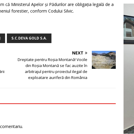
m că Ministerul Apelor și Pădurilor are obligația legală de a
eniul forestier, conform Codului Silvic.
J
S.C.DEVA GOLD S.A.
NEXT
Dreptate pentru Roşia Montană! Vocile
din Roşia Montană se fac auzite în
rii
arbitrajul pentru proiectul ilegal de
exploatare auriferă din România
 comentariu.