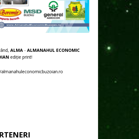
rând,
ALMA
-
ALMANAHUL ECONOMIC
OIAN
ediție print!
//almanahuleconomicbuzoian.ro
RTENERI