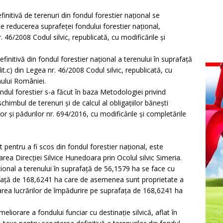
initivă de terenuri din fondul forestier național se
e reducerea suprafeței fondului forestier național,
nr. 46/2008 Codul silvic, republicată, cu modificările și
itivă din fondul forestier național a terenului în suprafață
it.c) din Legea nr. 46/2008 Codul silvic, republicată, cu
nului României.
dul forestier s-a făcut în baza Metodologiei privind
himbul de terenuri și de calcul al obligațiilor bănești
or și pădurilor nr. 694/2016, cu modificările și completările
 pentru a fi scos din fondul forestier național, este
rea Direcției Silvice Hunedoara prin Ocolul silvic Simeria.
țional a terenului în suprafață de 56,1579 ha se face cu
față de 168,6241 ha care de asemenea sunt proprietate a
uarea lucrărilor de împădurire pe suprafața de 168,6241 ha
eliorare a fondului funciar cu destinaţie silvică, aflat în