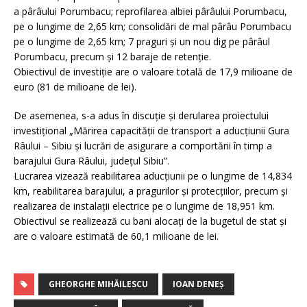
a pârâului Porumbacu; reprofilarea albiei pârâului Porumbacu,
pe o lungime de 2,65 km; consolidări de mal pârâu Porumbacu
pe o lungime de 2,65 km; 7 praguri și un nou dig pe pârâul
Porumbacu, precum și 12 baraje de retenție.
Obiectivul de investiție are o valoare totală de 17,9 milioane de
euro (81 de milioane de lei).
De asemenea, s-a adus în discuție și derularea proiectului
investițional „Mărirea capacității de transport a aducțiunii Gura
Râului – Sibiu și lucrări de asigurare a comportării în timp a
barajului Gura Râului, județul Sibiu”.
Lucrarea vizează reabilitarea aducţiunii pe o lungime de 14,834
km, reabilitarea barajului, a pragurilor și protecțiilor, precum și
realizarea de instalații electrice pe o lungime de 18,951 km.
Obiectivul se realizează cu bani alocați de la bugetul de stat și
are o valoare estimată de 60,1 milioane de lei.
GHEORGHE MIHĂILESCU
IOAN DENEȘ