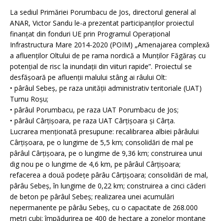
La sediul Primăriei Porumbacu de Jos, directorul general al
ANAR, Victor Sandu le-a prezentat participanților proiectul
finanțat din fonduri UE prin Programul Operațional
Infrastructura Mare 2014-2020 (POIM) „Amenajarea complexă
a afluenților Oltului de pe rama nordică a Munților Făgăraș cu
potențial de risc la inundații din viituri rapide”. Proiectul se
desfășoară pe afluenții malului stâng ai râului Olt:
• pârâul Sebeș, pe raza unității administrativ teritoriale (UAT)
Turnu Roșu;
• pârâul Porumbacu, pe raza UAT Porumbacu de Jos;
• pârâul Cârțișoara, pe raza UAT Cârțișoara și Cârța.
Lucrarea menționată presupune: recalibrarea albiei pârâului
Cârțișoara, pe o lungime de 5,5 km; consolidări de mal pe
pârâul Cârțișoara, pe o lungime de 9,36 km; construirea unui
dig nou pe o lungime de 4,6 km, pe pârâul Cârțișoara;
refacerea a două podețe pârâu Cârțișoara; consolidări de mal,
pârâu Sebeș, în lungime de 0,22 km; construirea a cinci căderi
de beton pe pârâul Sebeș; realizarea unei acumulări
nepermanente pe pârâu Sebeș, cu o capacitate de 268.000
metri cubi; împădurirea pe 400 de hectare a zonelor montane