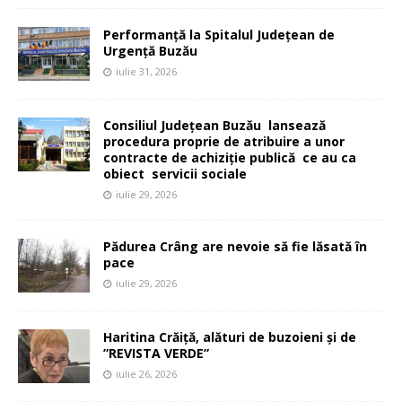
Performanță la Spitalul Județean de
Urgență Buzău
iulie 31, 2026
Consiliul Județean Buzău lansează
procedura proprie de atribuire a unor
contracte de achiziție publică ce au ca
obiect servicii sociale
iulie 29, 2026
Pădurea Crâng are nevoie să fie lăsată în
pace
iulie 29, 2026
Haritina Crăiță, alături de buzoieni și de
”REVISTA VERDE”
iulie 26, 2026