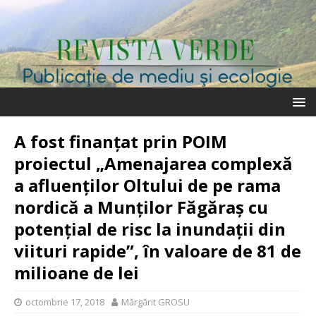
A fost finanțat prin POIM
proiectul „Amenajarea complexă
a afluenților Oltului de pe rama
nordică a Munților Făgăraș cu
potențial de risc la inundații din
viituri rapide”, în valoare de 81 de
milioane de lei
octombrie 17, 2018
Mărgărit GROSU