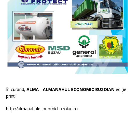
În curând,
ALMA
-
ALMANAHUL ECONOMIC BUZOIAN
ediție
print!
http://almanahuleconomicbuzoian.ro