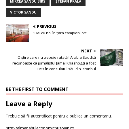
MIRCEA SANDU BÎRS
ȘTEFAN PRALĂ
VICTOR SANDU
PREVIOUS
”Hai cu noi în țara campionilor!”
NEXT
O știre care nu trebuie ratată ! Arabia Saudită
recunoaște ca jurnalistul Jamal Khashoggi a fost
ucis în consulatul său din Istanbul
BE THE FIRST TO COMMENT
Leave a Reply
Trebuie să fii
autentificat
pentru a publica un comentariu.
http://almanahuleconomicbuzoian.ro