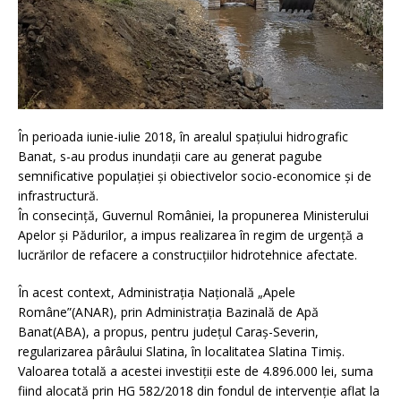
În perioada iunie-iulie 2018, în arealul spațiului hidrografic
Banat, s-au produs inundații care au generat pagube
semnificative populației și obiectivelor socio-economice și de
infrastructură.
În consecință, Guvernul României, la propunerea Ministerului
Apelor și Pădurilor, a impus realizarea în regim de urgenţă a
lucrărilor de refacere a construcţiilor hidrotehnice afectate.
În acest context, Administrația Națională „Apele
Române”(ANAR), prin Administrația Bazinală de Apă
Banat(ABA), a propus, pentru județul Caraș-Severin,
regularizarea pârâului Slatina, în localitatea Slatina Timiș.
Valoarea totală a acestei investiții este de 4.896.000 lei, suma
fiind alocată prin HG 582/2018 din fondul de intervenție aflat la