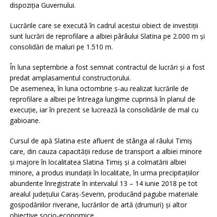
dispoziția Guvernului.
Lucrările care se execută în cadrul acestui obiect de investiții
sunt lucrări de reprofilare a albiei pârâului Slatina pe 2.000 m și
consolidări de maluri pe 1.510 m.
În luna septembrie a fost semnat contractul de lucrări și a fost
predat amplasamentul constructorului.
De asemenea, în luna octombrie s-au realizat lucrările de
reprofilare a albiei pe întreaga lungime cuprinsă în planul de
execuție, iar în prezent se lucrează la consolidările de mal cu
gabioane.
Cursul de apă Slatina este afluent de stânga al râului Timiș
care, din cauza capacității reduse de transport a albiei minore
și majore în localitatea Slatina Timiș și a colmatării albiei
minore, a produs inundații în localitate, în urma precipitațiilor
abundente înregistrate în intervalul 13 – 14 iunie 2018 pe tot
arealul județului Caraș-Severin, producând pagube materiale
gospodăriilor riverane, lucrărilor de artă (drumuri) și altor
obiective socio-economice.