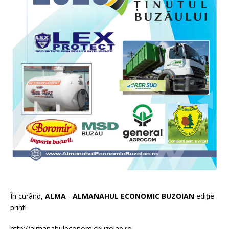
În curând,
ALMA
-
ALMANAHUL ECONOMIC BUZOIAN
ediție
print!
http://almanahuleconomicbuzoian.ro