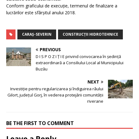
Conform graficului de execuție, termenul de finalizare a
lucrărilor este sfârșitul anului 2018.
CARAȘ-SEVERIN
CONSTRUCŢII HIDROTEHNICE
PREVIOUS
D I S P O Z I Ț I E privind convocarea în şedinţă
extraordinară a Consiliului Local al Municipiului
Buzău
NEXT
Investiție pentru regularizarea şi îndiguirea râului
Gilort, judeţul Gorj, în vederea protejării comunităţii
riverane
BE THE FIRST TO COMMENT
Leave a Reply