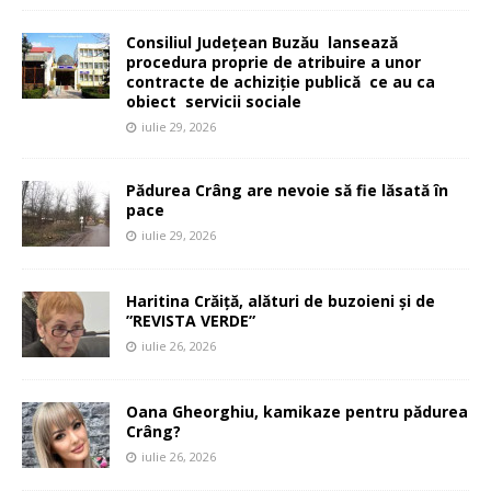
Consiliul Județean Buzău lansează
procedura proprie de atribuire a unor
contracte de achiziție publică ce au ca
obiect servicii sociale
iulie 29, 2026
Pădurea Crâng are nevoie să fie lăsată în
pace
iulie 29, 2026
Haritina Crăiță, alături de buzoieni și de
”REVISTA VERDE”
iulie 26, 2026
Oana Gheorghiu, kamikaze pentru pădurea
Crâng?
iulie 26, 2026