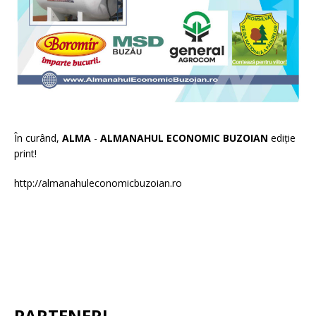
În curând,
ALMA
-
ALMANAHUL ECONOMIC BUZOIAN
ediție
print!
http://almanahuleconomicbuzoian.ro
PARTENERI