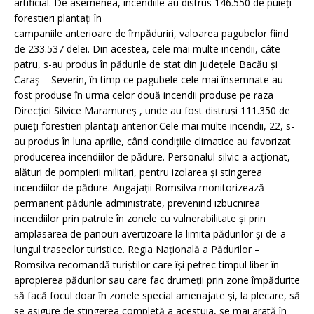
artificial. De asemenea, incendiile au distrus 146.550 de puieți
forestieri plantați în
campaniile anterioare de împăduriri, valoarea pagubelor fiind
de 233.537 delei. Din acestea, cele mai multe incendii, câte
patru, s-au produs în pădurile de stat din județele Bacău și
Caraș – Severin, în timp ce pagubele cele mai însemnate au
fost produse în urma celor două incendii produse pe raza
Direcției Silvice Maramureș , unde au fost distruși 111.350 de
puieți forestieri plantați anterior.Cele mai multe incendii, 22, s-
au produs în luna aprilie, când condițiile climatice au favorizat
producerea incendiilor de pădure. Personalul silvic a acționat,
alături de pompierii militari, pentru izolarea și stingerea
incendiilor de pădure. Angajații Romsilva monitorizează
permanent pădurile administrate, prevenind izbucnirea
incendiilor prin patrule în zonele cu vulnerabilitate și prin
amplasarea de panouri avertizoare la limita pădurilor și de-a
lungul traseelor turistice. Regia Națională a Pădurilor –
Romsilva recomandă turiștilor care își petrec timpul liber în
apropierea pădurilor sau care fac drumeții prin zone împădurite
să facă focul doar în zonele special amenajate și, la plecare, să
se asigure de stingerea completă a acestuia, se mai arată în