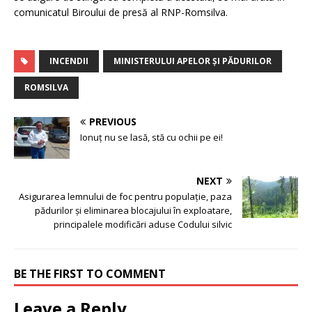
comunicatul Biroului de presă al RNP-Romsilva.
INCENDII
MINISTERULUI APELOR ȘI PĂDURILOR
ROMSILVA
PREVIOUS
Ionuț nu se lasă, stă cu ochii pe ei!
NEXT
Asigurarea lemnului de foc pentru populație, paza
pădurilor și eliminarea blocajului în exploatare,
principalele modificări aduse Codului silvic
BE THE FIRST TO COMMENT
Leave a Reply