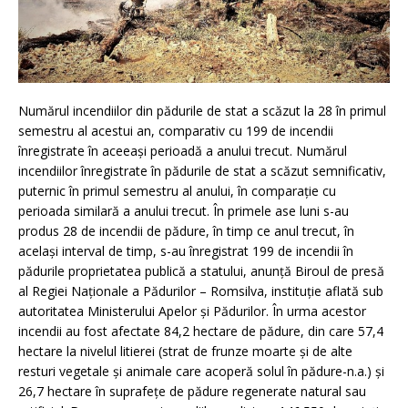
Numărul incendiilor din pădurile de stat a scăzut la 28 în primul
semestru al acestui an, comparativ cu 199 de incendii
înregistrate în aceeași perioadă a anului trecut. Numărul
incendiilor înregistrate în pădurile de stat a scăzut semnificativ,
puternic în primul semestru al anului, în comparație cu
perioada similară a anului trecut. În primele ase luni s-au
produs 28 de incendii de pădure, în timp ce anul trecut, în
același interval de timp, s-au înregistrat 199 de incendii în
pădurile proprietatea publică a statului, anunță Biroul de presă
al Regiei Naționale a Pădurilor – Romsilva, instituție aflată sub
autoritatea Ministerului Apelor și Pădurilor. În urma acestor
incendii au fost afectate 84,2 hectare de pădure, din care 57,4
hectare la nivelul litierei (strat de frunze moarte și de alte
resturi vegetale și animale care acoperă solul în pădure-n.a.) și
26,7 hectare în suprafețe de pădure regenerate natural sau