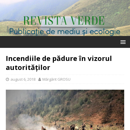
Incendiile de pădure în vizorul
autorităților
august 6, 2018
Mărgărit GROSU