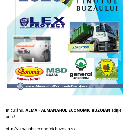
În curând,
ALMA
-
ALMANAHUL ECONOMIC BUZOIAN
ediție
print!
http://almanahuleconomicbuzoian.ro