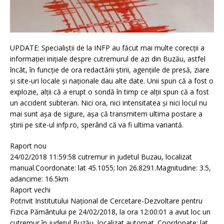
UPDATE: Specialiștii de la INFP au făcut mai multe corecții a
informației inițiale despre cutremurul de azi din Buzău, astfel
încât, în funcție de ora redactării știrii, agențiile de presă, ziare
și site-uri locale și naționale dau alte date. Unii spun că a fost o
explozie, alții că a erupt o sondă în timp ce alții spun că a fost
un accident subteran. Nici ora, nici intensitatea și nici locul nu
mai sunt așa de sigure, așa că transmitem ultima postare a
știrii pe site-ul infp.ro, sperând că va fi ultima variantă.
Raport nou
24/02/2018 11:59:58 cutremur in judetul Buzau, localizat
manual.Coordonate: lat 45.1055; lon 26.8291.Magnitudine: 3.5,
adancime: 16.5km
Raport vechi
Potrivit Institutului Național de Cercetare-Dezvoltare pentru
Fizica Pământului pe 24/02/2018, la ora 12:00:01 a avut loc un
cutremur în județul Buzău, localizat automat. Coordonate: lat