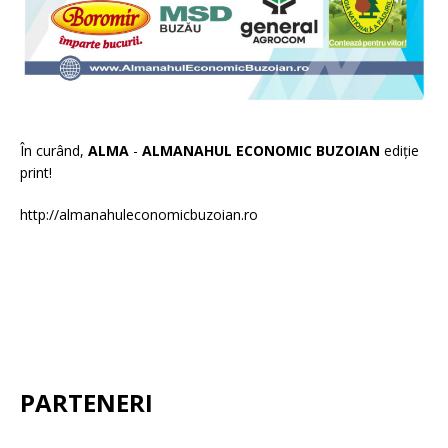
În curând,
ALMA
-
ALMANAHUL ECONOMIC BUZOIAN
ediție
print!
http://almanahuleconomicbuzoian.ro
PARTENERI