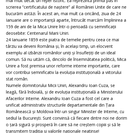
mai mult decât un reper istoric. Ea reprezintă primul pas în
scrierea ”certificatului de naștere” al României Unite de care ne
bucurăm astăzi. În acest an, mai mult ca oricând, ziua de 24
Ianuarie are o importanță aparte, întrucât marcăm împlinirea a
159 de ani de la Mica Unire într-o perioadă cu semnificații
deosebite: Centenarul Marii Uniri.
24 Ianuarie 1859 este piatra de temelie pentru ceea ce mai
târziu va deveni România și, în același timp, un elocvent
exemplu al izbânzii românilor uniți și însuflețiți de un ideal
comun. Să nu uităm că, dincolo de însemnătatea politică, Mica
Unire a fost premisa unor reforme interne importante, care
vor contribui semnificativ la evoluția instituțională a viitorului
stat român.
Numele domnitorului Micii Uniri, Alexandru Ioan Cuza, se
leagă, fără îndoială, și de evoluția instituțională a Ministerului
Afacerilor Interne. Alexandru Ioan Cuza a fost cel care a
unificat administrativ structurile departamentale din Țara
Românească și Moldova într-un singur Minister de Interne, cu
sediul la București. Sunt convinsă că fiecare dintre noi ne dorim
o țară sigură și prosperă în care să ne creștem copiii și să le
transmitem tradiția și valorile naționale neatinse!