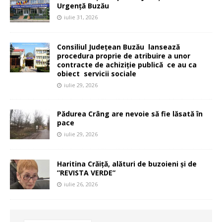
Urgență Buzău
iulie 31, 2026
Consiliul Județean Buzău lansează
procedura proprie de atribuire a unor
contracte de achiziție publică ce au ca
obiect servicii sociale
iulie 29, 2026
Pădurea Crâng are nevoie să fie lăsată în
pace
iulie 29, 2026
Haritina Crăiță, alături de buzoieni și de
”REVISTA VERDE”
iulie 26, 2026