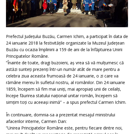
Prefectul Județului Buzău, Carmen Ichim, a participat în data de
24 ianuarie 2018 la festivitățile organizate la Muzeul Județean
Buzău cu ocazia împlinirii a 159 de ani de la înfăptuirea Unirii
Principatelor Române.
”Înainte de toate, dragi buzoieni, aș vrea să vă mulțumesc că
astăzi sunteți prezenți într-un număr atât de mare pentru a
celebra ziua aceasta frumoasă de 24 ianuarie, o zi care va
rămâne mereu în sufletul nostru, al românilor. Din 24 ianuarie
1859, începem să fim mai uniți, mai apropiați unii de ceilalți,
începe făurirea statului național unitar român, începem să
simțim toți cu aceeași inimă” – a spus prefectul Carmen Ichim.
În continuare, domnia-sa a prezentat mesajul ministrului
afacerilor interne, Carmen Dan:
”Unirea Principatelor Române este, pentru fiecare dintre noi,