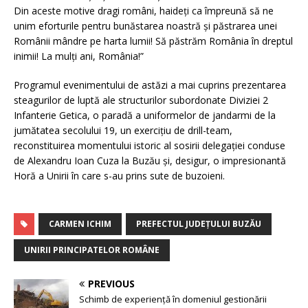
Din aceste motive dragi români, haideți ca împreună să ne
unim eforturile pentru bunăstarea noastră și păstrarea unei
Românii mândre pe harta lumii! Să păstrăm România în dreptul
inimii! La mulți ani, România!”
Programul evenimentului de astăzi a mai cuprins prezentarea
steagurilor de luptă ale structurilor subordonate Diviziei 2
Infanterie Getica, o paradă a uniformelor de jandarmi de la
jumătatea secolului 19, un exercițiu de drill-team,
reconstituirea momentului istoric al sosirii delegației conduse
de Alexandru Ioan Cuza la Buzău și, desigur, o impresionantă
Horă a Unirii în care s-au prins sute de buzoieni.
CARMEN ICHIM
PREFECTUL JUDEŢULUI BUZĂU
UNIRII PRINCIPATELOR ROMÂNE
PREVIOUS
Schimb de experiență în domeniul gestionării