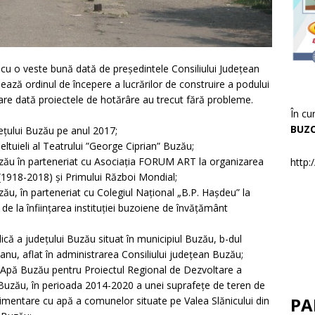
 cu o veste bună dată de președintele Consiliului Județean
ză ordinul de începere a lucrărilor de construire a podului
care dată proiectele de hotărâre au trecut fără probleme.
În cu
BUZ
dețului Buzău pe anul 2017;
heltuieli al Teatrului ”George Ciprian” Buzău;
Buzău în parteneriat cu Asociația FORUM ART la organizarea
http:
(1918-2018) și Primului Război Mondial;
zău, în parteneriat cu Colegiul Național „B.P. Hașdeu” la
 de la înființarea instituției buzoiene de învățământ
blică a judeţului Buzău situat în municipiul Buzău, b-dul
ianu, aflat în administrarea Consiliului judeţean Buzău;
e Apă Buzău pentru Proiectul Regional de Dezvoltare a
l Buzău, în perioada 2014-2020 a unei suprafețe de teren de
PA
limentare cu apă a comunelor situate pe Valea Slănicului din