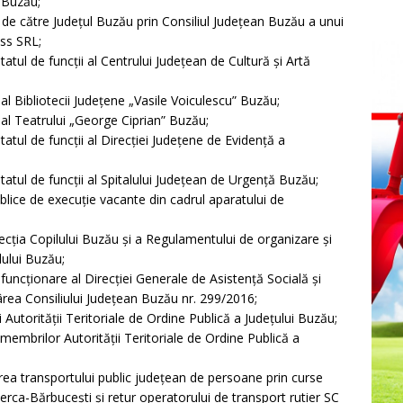
i Buzău;
 de către Județul Buzău prin Consiliul Județean Buzău a unui
ess SRL;
tatul de funcții al Centrului Județean de Cultură și Artă
 al Bibliotecii Județene „Vasile Voiculescu” Buzău;
 al Teatrului „George Ciprian” Buzău;
tatul de funcții al Direcției Județene de Evidență a
statul de funcții al Spitalului Județean de Urgență Buzău;
ublice de execuție vacante din cadrul aparatului de
ecția Copilului Buzău și a Regulamentului de organizare și
lului Buzău;
uncționare al Direcției Generale de Asistență Socială și
ârea Consiliului Județean Buzău nr. 299/2016;
utorităţii Teritoriale de Ordine Publică a Judeţului Buzău;
membrilor Autorităţii Teritoriale de Ordine Publică a
area transportului public judeţean de persoane prin curse
rca-Bărbucești şi retur operatorului de transport rutier SC