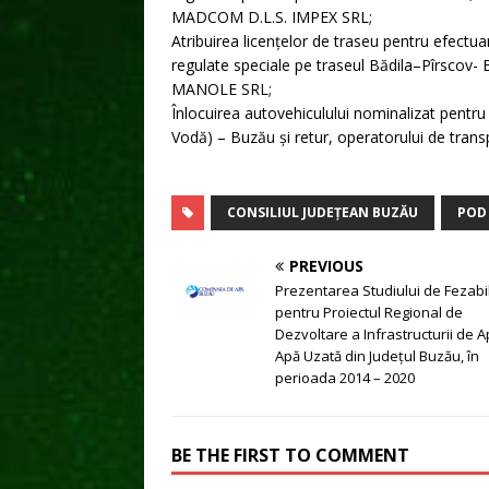
MADCOM D.L.S. IMPEX SRL;
Atribuirea licenţelor de traseu pentru efectu
regulate speciale pe traseul Bădila–Pîrscov- 
MANOLE SRL;
Înlocuirea autovehiculului nominalizat pentru 
Vodă) – Buzău și retur, operatorului de tra
CONSILIUL JUDEȚEAN BUZĂU
POD 
PREVIOUS
Prezentarea Studiului de Fezabil
pentru Proiectul Regional de
Dezvoltare a Infrastructurii de A
Apă Uzată din Județul Buzău, în
perioada 2014 – 2020
BE THE FIRST TO COMMENT