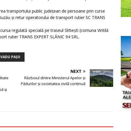
area transportului public judeţean de persoane prin curse
Buzău şi retur operatorului de transport rutier SC TRANS
cursa regulată specială pe traseul Sîrbești (comuna Vintilă
nsport rutier TRANS EXPERT SLĂNIC 94 SRL.
VADU PAȘII
NEXT
itate
Războiul dintre Ministerul Apelor și
Pădurilor și societatea civilă continuă
pă și