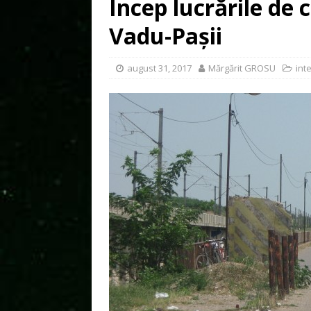
Încep lucrările de 
Vadu-Pașii
august 31, 2017
Mărgărit GROSU
int