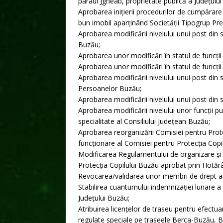
pârâul Jgheab, proprietate publică a Județulu
Aprobarea inițierii procedurilor de cumpărare
bun imobil aparținând Societății Tipogrup Pr
Aprobarea modificării nivelului unui post din s
Buzău;
Aprobarea unor modificări în statul de funcții
Aprobarea unor modificări în statul de funcții
Aprobarea modificării nivelului unui post din s
Persoanelor Buzău;
Aprobarea modificării nivelului unui post din 
Aprobarea modificării nivelului unor funcții p
specialitate al Consiliului Județean Buzău;
Aprobarea reorganizării Comisiei pentru Prot
funcționare al Comisiei pentru Protecția Copi
Modificarea Regulamentului de organizare și f
Protecția Copilului Buzău aprobat prin Hotăr
Revocarea/validarea unor membri de drept ai A
Stabilirea cuantumului indemnizaţiei lunare a 
Judeţului Buzău;
Atribuirea licenţelor de traseu pentru efectu
regulate speciale pe traseele Berca-Buzău, Be