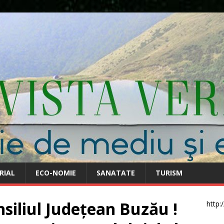
RIAL
ECO-NOMIE
SANATATE
TURISM
nsiliul Județean Buzău !
http: