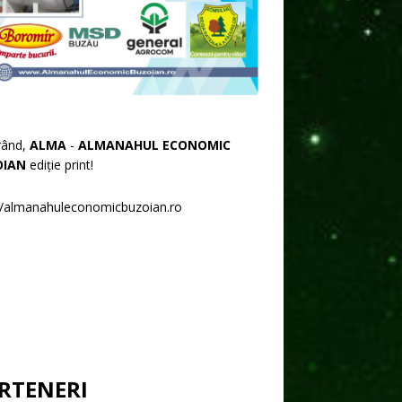
rând,
ALMA
-
ALMANAHUL ECONOMIC
OIAN
ediție print!
//almanahuleconomicbuzoian.ro
RTENERI