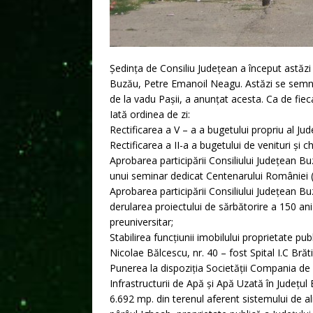
Ședința de Consiliu Județean a început astăzi
Buzău, Petre Emanoil Neagu. Astăzi se semnea
de la vadu Pașii, a anunțat acesta. Ca de fie
Iată ordinea de zi:
Rectificarea a V – a a bugetului propriu al Ju
Rectificarea a II-a a bugetului de venituri și c
Aprobarea participării Consiliului Județean 
unui seminar dedicat Centenarului României 
Aprobarea participării Consiliului Județean Bu
derularea proiectului de sărbătorire a 150 ani
preuniversitar;
Stabilirea funcţiunii imobilului proprietate pu
Nicolae Bălcescu, nr. 40 – fost Spital I.C Brăt
Punerea la dispoziția Societății Compania d
Infrastructurii de Apă și Apă Uzată în Județu
6.692 mp. din terenul aferent sistemului de a