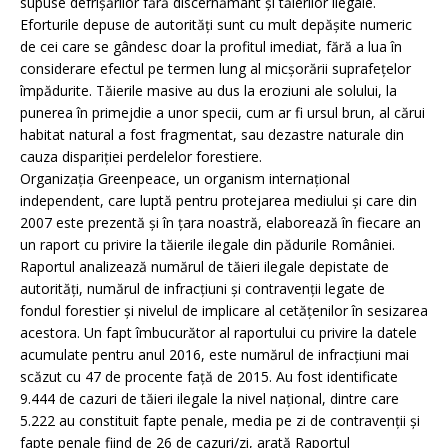
supuse defrişărilor fără discernământ şi tăierilor ilegale.
Eforturile depuse de autorităţi sunt cu mult depăşite numeric
de cei care se gândesc doar la profitul imediat, fără a lua în
considerare efectul pe termen lung al micşorării suprafeţelor
împădurite. Tăierile masive au dus la eroziuni ale solului, la
punerea în primejdie a unor specii, cum ar fi ursul brun, al cărui
habitat natural a fost fragmentat, sau dezastre naturale din
cauza dispariţiei perdelelor forestiere.
Organizaţia Greenpeace, un organism internaţional
independent, care luptă pentru protejarea mediului şi care din
2007 este prezentă şi în ţara noastră, elaborează în fiecare an
un raport cu privire la tăierile ilegale din pădurile României.
Raportul analizează numărul de tăieri ilegale depistate de
autorităţi, numărul de infracţiuni şi contravenţii legate de
fondul forestier şi nivelul de implicare al cetăţenilor în sesizarea
acestora. Un fapt îmbucurător al raportului cu privire la datele
acumulate pentru anul 2016, este numărul de infracţiuni mai
scăzut cu 47 de procente faţă de 2015. Au fost identificate
9.444 de cazuri de tăieri ilegale la nivel naţional, dintre care
5.222 au constituit fapte penale, media pe zi de contravenţii şi
fapte penale fiind de 26 de cazuri/zi, arată Raportul