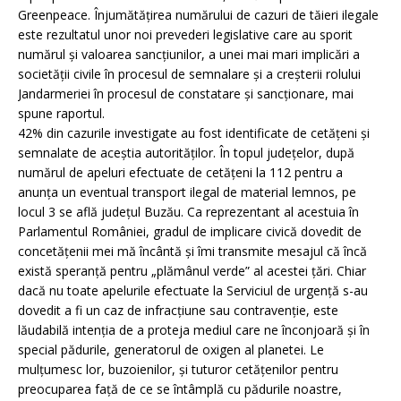
Greenpeace. Înjumătăţirea numărului de cazuri de tăieri ilegale
este rezultatul unor noi prevederi legislative care au sporit
numărul şi valoarea sancţiunilor, a unei mai mari implicări a
societăţii civile în procesul de semnalare şi a creşterii rolului
Jandarmeriei în procesul de constatare şi sancţionare, mai
spune raportul.
42% din cazurile investigate au fost identificate de cetăţeni şi
semnalate de aceştia autorităţilor. În topul judeţelor, după
numărul de apeluri efectuate de cetăţeni la 112 pentru a
anunţa un eventual transport ilegal de material lemnos, pe
locul 3 se află judeţul Buzău. Ca reprezentant al acestuia în
Parlamentul României, gradul de implicare civică dovedit de
concetăţenii mei mă încântă şi îmi transmite mesajul că încă
există speranţă pentru „plămânul verde” al acestei ţări. Chiar
dacă nu toate apelurile efectuate la Serviciul de urgenţă s-au
dovedit a fi un caz de infracţiune sau contravenţie, este
lăudabilă intenţia de a proteja mediul care ne înconjoară şi în
special pădurile, generatorul de oxigen al planetei. Le
mulţumesc lor, buzoienilor, şi tuturor cetăţenilor pentru
preocuparea faţă de ce se întâmplă cu pădurile noastre,