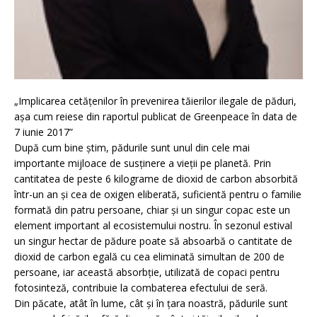
„Implicarea cetăţenilor în prevenirea tăierilor ilegale de păduri,
aşa cum reiese din raportul publicat de Greenpeace în data de
7 iunie 2017”
După cum bine ştim, pădurile sunt unul din cele mai
importante mijloace de susţinere a vieţii pe planetă. Prin
cantitatea de peste 6 kilograme de dioxid de carbon absorbită
într-un an şi cea de oxigen eliberată, suficientă pentru o familie
formată din patru persoane, chiar şi un singur copac este un
element important al ecosistemului nostru. În sezonul estival
un singur hectar de pădure poate să absoarbă o cantitate de
dioxid de carbon egală cu cea eliminată simultan de 200 de
persoane, iar această absorbţie, utilizată de copaci pentru
fotosinteză, contribuie la combaterea efectului de seră.
Din păcate, atât în lume, cât şi în ţara noastră, pădurile sunt