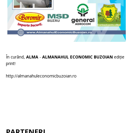
În curând,
ALMA
-
ALMANAHUL ECONOMIC BUZOIAN
ediție
print!
http://almanahuleconomicbuzoian.ro
PARTENERI