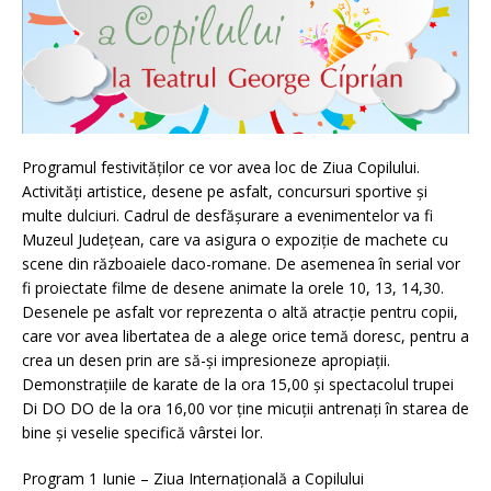
Programul festivităților ce vor avea loc de Ziua Copilului.
Activități artistice, desene pe asfalt, concursuri sportive și
multe dulciuri. Cadrul de desfășurare a evenimentelor va fi
Muzeul Județean, care va asigura o expoziție de machete cu
scene din războaiele daco-romane. De asemenea în serial vor
fi proiectate filme de desene animate la orele 10, 13, 14,30.
Desenele pe asfalt vor reprezenta o altă atracție pentru copii,
care vor avea libertatea de a alege orice temă doresc, pentru a
crea un desen prin are să-și impresioneze apropiații.
Demonstrațiile de karate de la ora 15,00 și spectacolul trupei
Di DO DO de la ora 16,00 vor ține micuții antrenați în starea de
bine și veselie specifică vârstei lor.
Program 1 Iunie – Ziua Internațională a Copilului