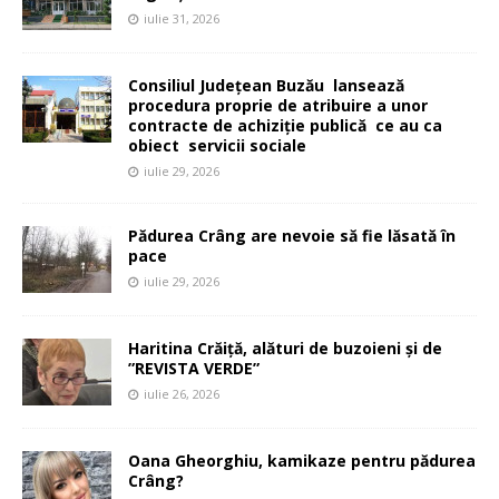
iulie 31, 2026
Consiliul Județean Buzău lansează
procedura proprie de atribuire a unor
contracte de achiziție publică ce au ca
obiect servicii sociale
iulie 29, 2026
Pădurea Crâng are nevoie să fie lăsată în
pace
iulie 29, 2026
Haritina Crăiță, alături de buzoieni și de
”REVISTA VERDE”
iulie 26, 2026
Oana Gheorghiu, kamikaze pentru pădurea
Crâng?