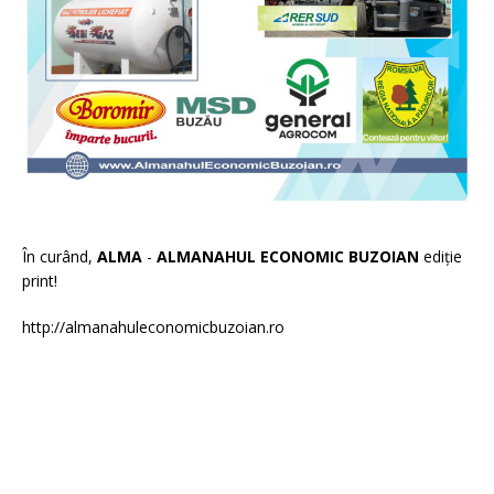
În curând,
ALMA
-
ALMANAHUL ECONOMIC BUZOIAN
ediție
print!
http://almanahuleconomicbuzoian.ro