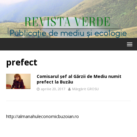
prefect
Comisarul șef al Gărzii de Mediu numit
prefect la Buzău
aprilie 20, 2017
Mărgărit GROSU
http://almanahuleconomicbuzoian.ro