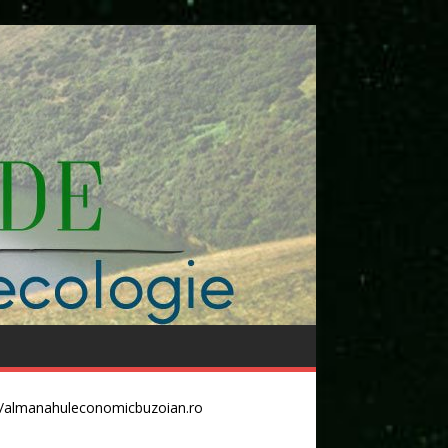
//almanahuleconomicbuzoian.ro