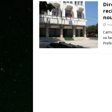
Dir
rec
nou
mai
Carme
va fa
Prefe