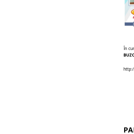
În cu
BUZ
http:
PA