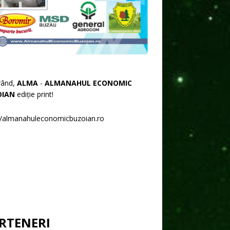
rând,
ALMA
-
ALMANAHUL ECONOMIC
OIAN
ediție print!
//almanahuleconomicbuzoian.ro
RTENERI