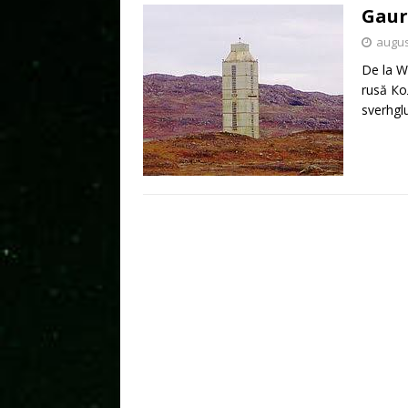
Gaur
augus
De la Wi
rusă Ко
sverhgl