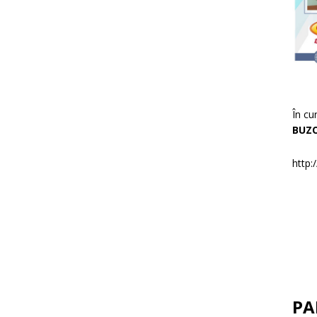
În cu
BUZ
http:
PA