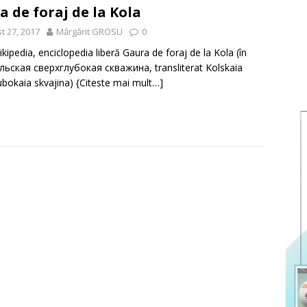
a de foraj de la Kola
t 27, 2017
Mărgărit GROSU
0
kipedia, enciclopedia liberă Gaura de foraj de la Kola (în
льская сверхглубокая скважина, transliterat Kolskaia
ubokaia skvajina)
{Citeste mai mult…]