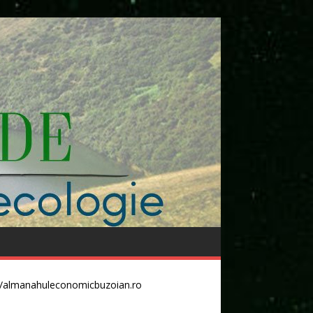
//almanahuleconomicbuzoian.ro