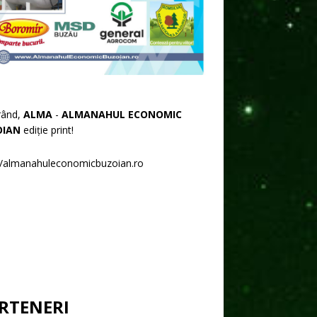
rând,
ALMA
-
ALMANAHUL ECONOMIC
OIAN
ediție print!
//almanahuleconomicbuzoian.ro
RTENERI