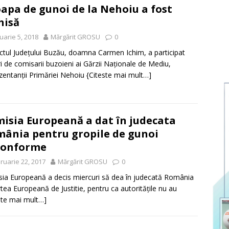
apa de gunoi de la Nehoiu a fost
hisă
uarie 5, 2018
Mărgărit GROSU
0
ctul Județului Buzău, doamna Carmen Ichim, a participat
ri de comisarii buzoieni ai Gărzii Naționale de Mediu,
zentanții Primăriei Nehoiu
{Citeste mai mult…]
isia Europeană a dat în judecata
ânia pentru gropile de gunoi
conforme
ruarie 22, 2017
Mărgărit GROSU
0
ia Europeană a decis miercuri să dea în judecată România
rtea Europeană de Justitie, pentru ca autoritățile nu au
ste mai mult…]