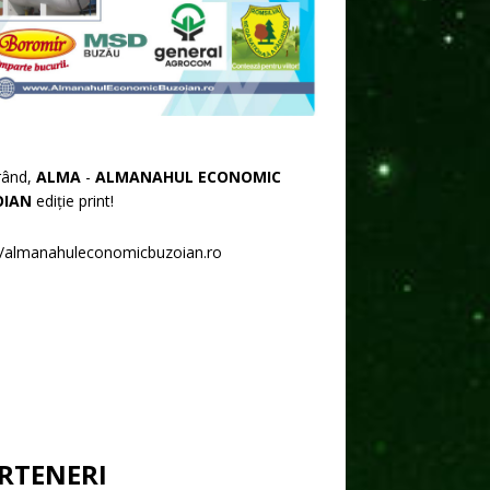
rând,
ALMA
-
ALMANAHUL ECONOMIC
OIAN
ediție print!
//almanahuleconomicbuzoian.ro
RTENERI