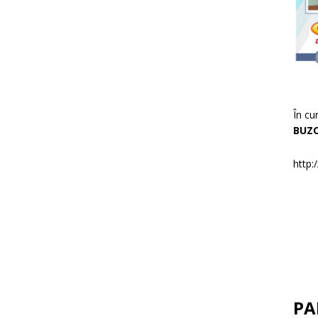
În cu
BUZ
http:
PA