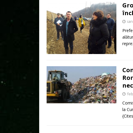
Gro
înc
ian
Prefe
alătu
repre
Com
Rom
ne
feb
Comis
la Cu
{Cite