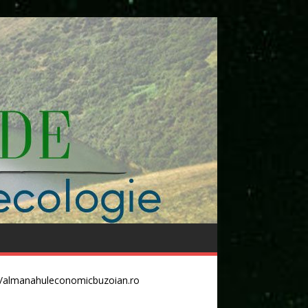
//almanahuleconomicbuzoian.ro