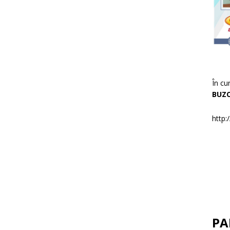
În cu
BUZ
http:
PA