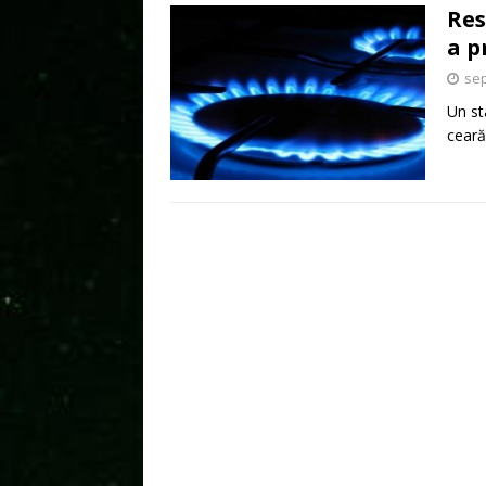
Res
a p
sep
Un st
ceară