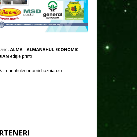
rând,
ALMA
-
ALMANAHUL ECONOMIC
OIAN
ediție print!
//almanahuleconomicbuzoian.ro
RTENERI