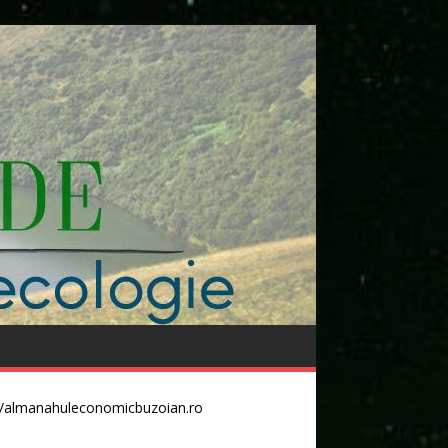
//almanahuleconomicbuzoian.ro