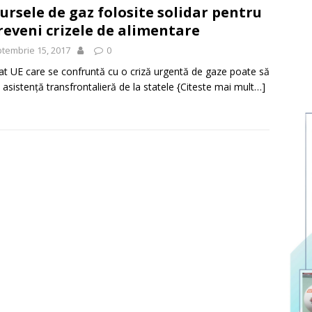
ursele de gaz folosite solidar pentru
reveni crizele de alimentare
tembrie 15, 2017
0
at UE care se confruntă cu o criză urgentă de gaze poate să
 asistență transfrontalieră de la statele
{Citeste mai mult…]