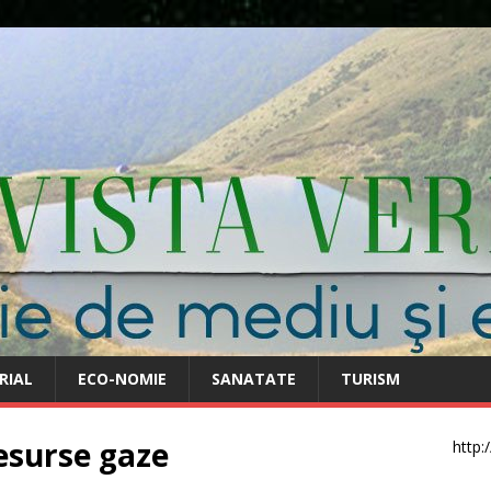
RIAL
ECO-NOMIE
SANATATE
TURISM
esurse gaze
http: