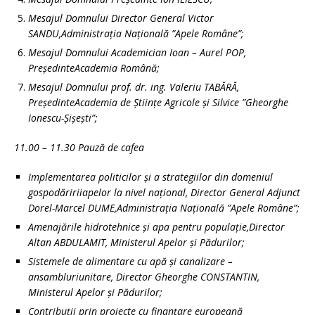
Mesajul Domnului Director General Victor
SANDU,Administrația Națională ”Apele Române”;
Mesajul Domnului Academician Ioan – Aurel POP,
PreședinteAcademia Română;
Mesajul Domnului prof. dr. ing. Valeriu TABĂRĂ,
PreședinteAcademia de Științe Agricole și Silvice ”Gheorghe
Ionescu-Șișești”;
11.00 – 11.30 Pauză de cafea
Implementarea politicilor și a strategiilor din domeniul
gospodăririiapelor la nivel național, Director General Adjunct
Dorel-Marcel DUME,Administrația Națională ”Apele Române”;
Amenajările hidrotehnice şi apa pentru populaţie,Director
Altan ABDULAMIT, Ministerul Apelor și Pădurilor;
Sistemele de alimentare cu apă şi canalizare –
ansambluriunitare, Director Gheorghe CONSTANTIN,
Ministerul Apelor și Pădurilor;
Contribuții prin proiecte cu finanțare europeană