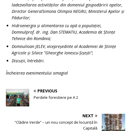
ladezvoltarea activităților din domeniul gospodăririi apelor,
Director GeneralSimona Olimpia NEGRU, Ministerul Apelor și
Pădurilor;
Hidroenergia și alimentarea cu apă a populației,
Domnulprof. dr. ing. Dan STEMATIU, Academia de Ştiinţe
Tehnice din România;
DomnulIoan JELEV, vicepreședinte al
Academiei de Științe
Agricole și Silvice
”Gheorghe Ionescu-Șișești”;
Discuţii, întrebări.
Încheierea evenimentului omagial
PREVIOUS
Perdele forestiere pe A 2
NEXT
“Clădire Verde” – un nou concept de locuință în
Capitală