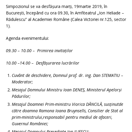
Simpozionul se va desfăşura marţi, 19martie 2019, în
Bucureşti, începând cu ora 09.30, în Amfiteatrul „Ion Heliade –
Rădulescu” al Academiei Române (Calea Victoriei nr.125, sector
1).
Agenda evenimentului:
09.30 – 10.00 – Primirea invitaților
10.00 –14.00 – Desfăşurarea lucrărilor
Cuvânt de deschidere, Domnul prof. dr. ing. Dan STEMATIU –
Moderator;
Mesajul Domnului Ministru Ioan DENEȘ, Ministerul Apelorși
Pădurilor;
Mesajul Doamnei Prim-ministru Viorica DĂNCILĂ, susținutde
către doamna Ramona Ioana Bruynsells, Consilier de Stat al
prim-ministrului,responsabil pentru mediul de afaceri,
Guvernul României;
Mesajul Domnului Președinte Ion ILIESCU;