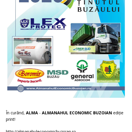
În curând,
ALMA
-
ALMANAHUL ECONOMIC BUZOIAN
ediție
print!
http://almanahuleconomicbuzoian.ro