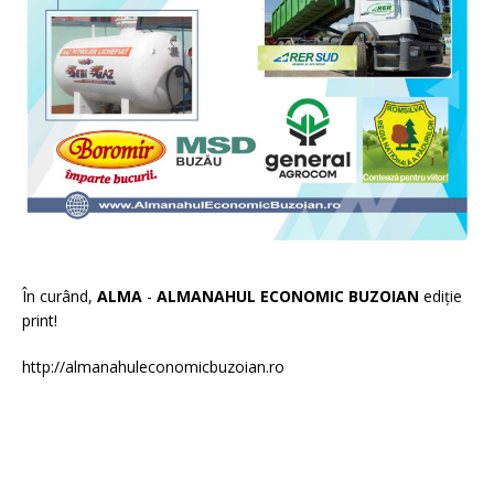
În curând,
ALMA
-
ALMANAHUL ECONOMIC BUZOIAN
ediție
print!
http://almanahuleconomicbuzoian.ro