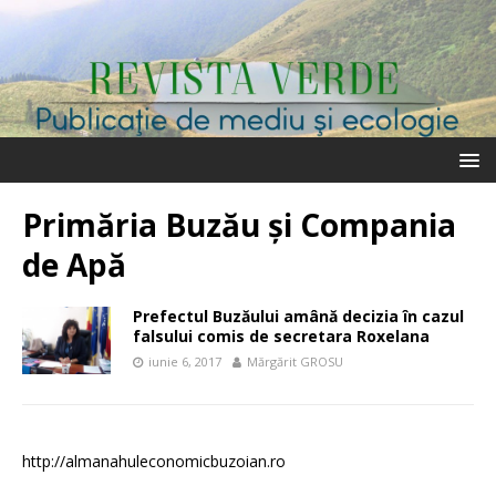
Primăria Buzău și Compania
de Apă
Prefectul Buzăului amână decizia în cazul
falsului comis de secretara Roxelana
iunie 6, 2017
Mărgărit GROSU
http://almanahuleconomicbuzoian.ro