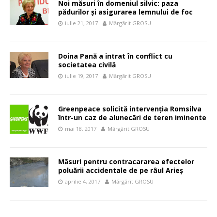
Noi măsuri în domeniul silvic: paza
pădurilor și asigurarea lemnului de foc
iulie 21, 2017
Mărgărit GROSU
Doina Pană a intrat în conflict cu
societatea civilă
iulie 19, 2017
Mărgărit GROSU
Greenpeace solicită intervenția Romsilva
într-un caz de alunecări de teren iminente
mai 18, 2017
Mărgărit GROSU
Măsuri pentru contracararea efectelor
poluării accidentale de pe râul Arieș
aprilie 4, 2017
Mărgărit GROSU