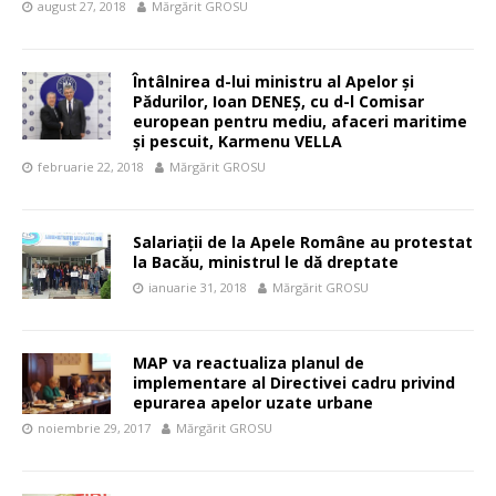
august 27, 2018
Mărgărit GROSU
Întâlnirea d-lui ministru al Apelor și
Pădurilor, Ioan DENEȘ, cu d-l Comisar
european pentru mediu, afaceri maritime
și pescuit, Karmenu VELLA
februarie 22, 2018
Mărgărit GROSU
Salariații de la Apele Române au protestat
la Bacău, ministrul le dă dreptate
ianuarie 31, 2018
Mărgărit GROSU
MAP va reactualiza planul de
implementare al Directivei cadru privind
epurarea apelor uzate urbane
noiembrie 29, 2017
Mărgărit GROSU