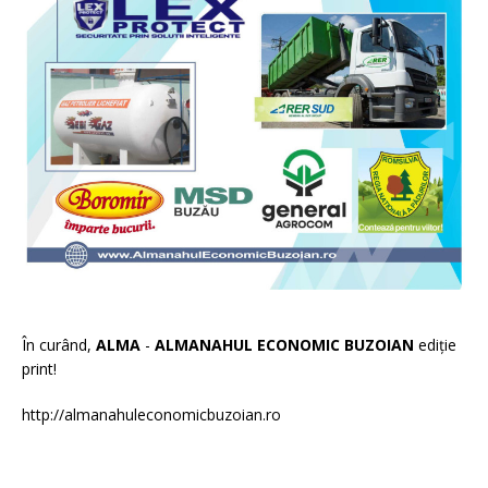
În curând,
ALMA
-
ALMANAHUL ECONOMIC BUZOIAN
ediție
print!
http://almanahuleconomicbuzoian.ro