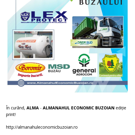
În curând,
ALMA
-
ALMANAHUL ECONOMIC BUZOIAN
ediție
print!
http://almanahuleconomicbuzoian.ro