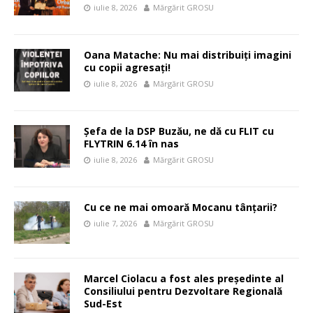
iulie 8, 2026
Mărgărit GROSU
Oana Matache: Nu mai distribuiți imagini
cu copii agresați!
iulie 8, 2026
Mărgărit GROSU
Șefa de la DSP Buzău, ne dă cu FLIT cu
FLYTRIN 6.14 în nas
iulie 8, 2026
Mărgărit GROSU
Cu ce ne mai omoară Mocanu tânțarii?
iulie 7, 2026
Mărgărit GROSU
Marcel Ciolacu a fost ales președinte al
Consiliului pentru Dezvoltare Regională
Sud-Est