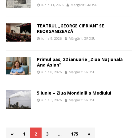
iunie 11, 2026
Mărgărit GROSU
TEATRUL „GEORGE CIPRIAN” SE
REORGANIZEAZĂ
iunie 9, 2026
Mărgărit GROSU
Primul pas, 22 ianuarie „Ziua Națională
Ana Aslan”
iunie 8, 2026
Mărgărit GROSU
5 iunie – Ziua Mondială a Mediului
iunie 5, 2026
Mărgărit GROSU
«
1
2
3
…
175
»