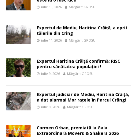
iulie 13, 2026
Mărgărit GROSU
Expertul de Mediu, Haritina Crăiță, a oprit
tăierile din Crîng
iulie 11, 2026
Mărgărit GROSU
Expertul Haritina Crăiță confirmă: RISC
pentru sănătatea populației !
iulie 9, 2026
Mărgărit GROSU
Expertul judiciar de Mediu, Haritina Crăiță,
a dat alarma! Mor rațele în Parcul Crâng!
iulie 8, 2026
Mărgărit GROSU
Carmen Orban, premiată la Gala
Extraordinară Movers & Shakers 2026