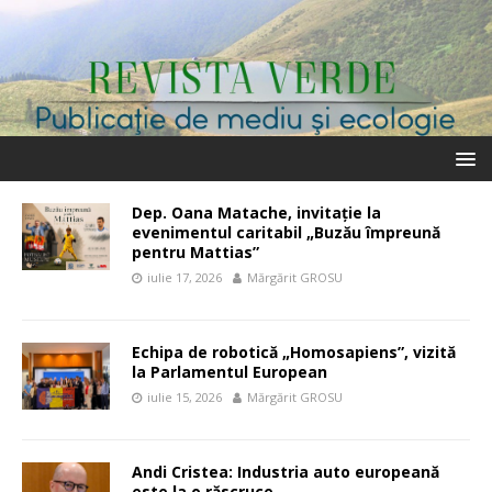
Dep. Oana Matache, invitație la
evenimentul caritabil „Buzău împreună
pentru Mattias”
iulie 17, 2026
Mărgărit GROSU
Echipa de robotică „Homosapiens”, vizită
la Parlamentul European
iulie 15, 2026
Mărgărit GROSU
Andi Cristea: Industria auto europeană
este la o răscruce