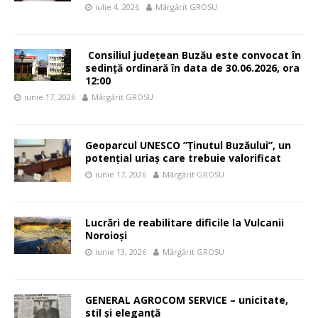
iulie 4, 2026
Mărgărit GROSU
Consiliul județean Buzău este convocat în
sedință ordinară în data de 30.06.2026, ora
12:00
iunie 17, 2026
Mărgărit GROSU
Geoparcul UNESCO ”Ținutul Buzăului”, un
potențial uriaș care trebuie valorificat
iunie 17, 2026
Mărgărit GROSU
Lucrări de reabilitare dificile la Vulcanii
Noroioși
iunie 13, 2026
Mărgărit GROSU
GENERAL AGROCOM SERVICE – unicitate,
stil și eleganță