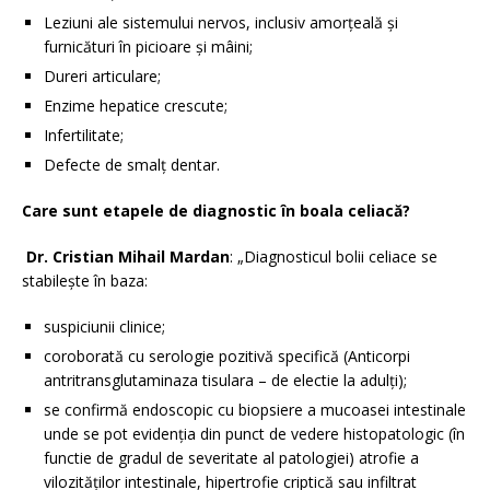
Leziuni ale sistemului nervos, inclusiv amorțeală și
furnicături în picioare și mâini;
Dureri articulare;
Enzime hepatice crescute;
Infertilitate;
Defecte de smalț dentar.
Care sunt etapele de diagnostic în boala celiacă?
Dr. Cristian Mihail Mardan
: „Diagnosticul bolii celiace se
stabilește în baza:
suspiciunii clinice;
coroborată cu serologie pozitivă specifică (Anticorpi
antritransglutaminaza tisulara – de electie la adulți);
se confirmă endoscopic cu biopsiere a mucoasei intestinale
unde se pot evidenția din punct de vedere histopatologic (în
functie de gradul de severitate al patologiei) atrofie a
vilozităților intestinale, hipertrofie criptică sau infiltrat