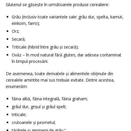
Glutenul se găsește în următoarele produse cerealiere:
Grâu (inclusiv toate variantele sale: grâu dur, spelta, kamut,
einkorn, farro);
Orz;
Secară;
Triticale (hibrid între grâu și secară);
Ovăz – în mod natural fără gluten, dar adesea contaminat
în timpul procesării.
De asemenea, toate derivatele și alimentele obținute din
cerealele amintite mai sus trebuie evitate. Dintre acestea,
enumerăm:
făina albă, făina integrală, făina graham;
grâul dur, grișul și grâul spelt;
triticale;
crutoanele și pesmetul;
tărâțele și germenii de grâu.”