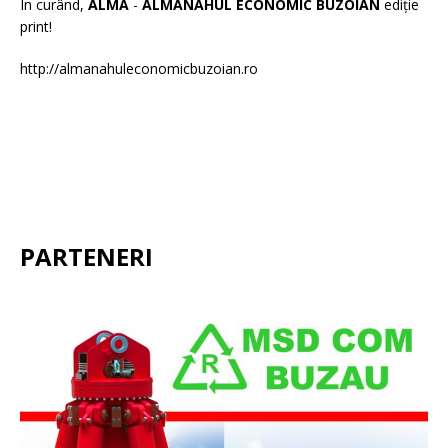
În curând,
ALMA
-
ALMANAHUL ECONOMIC BUZOIAN
ediție
print!
http://almanahuleconomicbuzoian.ro
PARTENERI