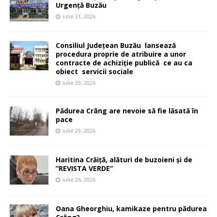
Urgență Buzău
iulie 31, 2026
Consiliul Județean Buzău lansează
procedura proprie de atribuire a unor
contracte de achiziție publică ce au ca
obiect servicii sociale
iulie 29, 2026
Pădurea Crâng are nevoie să fie lăsată în
pace
iulie 29, 2026
Haritina Crăiță, alături de buzoieni și de
”REVISTA VERDE”
iulie 26, 2026
Oana Gheorghiu, kamikaze pentru pădurea