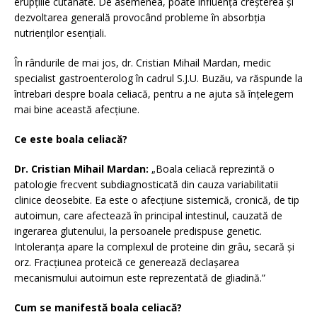
erupțiile cutanate. De asemenea, poate influența creșterea și
dezvoltarea generală provocând probleme în absorbția
nutrienților esențiali.
În rândurile de mai jos, dr. Cristian Mihail Mardan, medic
specialist gastroenterolog în cadrul S.J.U. Buzău, va răspunde la
întrebari despre boala celiacă, pentru a ne ajuta să înțelegem
mai bine această afecțiune.
Ce este boala celiacă?
Dr. Cristian Mihail Mardan:
„Boala celiacă reprezintă o
patologie frecvent subdiagnosticată din cauza variabilitatii
clinice deosebite. Ea este o afecțiune sistemică, cronică, de tip
autoimun, care afectează în principal intestinul, cauzată de
ingerarea glutenului, la persoanele predispuse genetic.
Intoleranța apare la complexul de proteine din grâu, secară și
orz. Fracțiunea proteică ce generează declașarea
mecanismului autoimun este reprezentată de gliadină.”
Cum se manifestă boala celiacă?