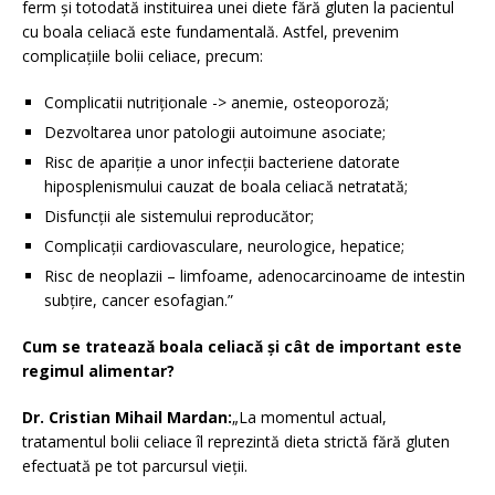
ferm și totodată instituirea unei diete fără gluten la pacientul
cu boala celiacă este fundamentală. Astfel, prevenim
complicațiile bolii celiace, precum:
Complicatii nutriționale -> anemie, osteoporoză;
Dezvoltarea unor patologii autoimune asociate;
Risc de apariție a unor infecții bacteriene datorate
hiposplenismului cauzat de boala celiacă netratată;
Disfuncții ale sistemului reproducător;
Complicații cardiovasculare, neurologice, hepatice;
Risc de neoplazii – limfoame, adenocarcinoame de intestin
subțire, cancer esofagian.”
Cum se tratează boala celiacă și cât de important este
regimul alimentar?
Dr. Cristian Mihail Mardan:
„La momentul actual,
tratamentul bolii celiace îl reprezintă dieta strictă fără gluten
efectuată pe tot parcursul vieții.