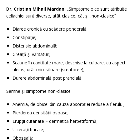
Dr. Cristian Mihail Mardan:
„Simptomele ce sunt atribuite
celiachiei sunt diverse, atât clasice, cât și „non-clasice”
Diaree cronică cu scădere ponderală;
Constipație;
Distensie abdominală;
Greață și vărsături;
Scaune în cantitate mare, deschise la culoare, cu aspect
uleios, urât mirositoare (steatoree);
Durere abdominală post prandială.
Semne și simptome non-clasice:
Anemia, de obicei din cauza absorbției reduse a fierului;
Pierderea densității osoase;
Erupții cutanate – dermatită herpetiformă;
Ulcerații bucale;
Oboseală;