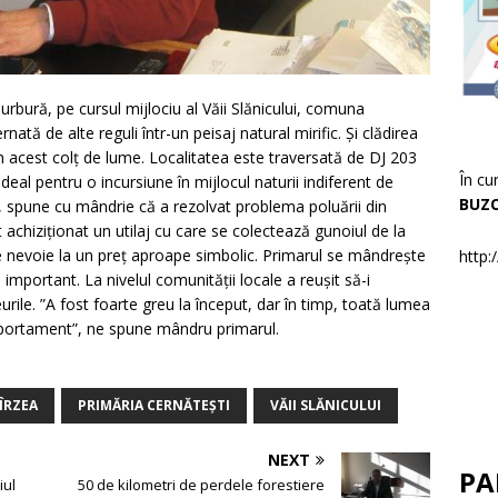
rbură, pe cursul mijlociu al Văii Slănicului, comuna
nată de alte reguli într-un peisaj natural mirific. Și clădirea
în acest colț de lume. Localitatea este traversată de DJ 203
În cu
deal pentru o incursiune în mijlocul naturii indiferent de
BUZ
 spune cu mândrie că a rezolvat problema poluării din
 achiziționat un utilaj cu care se colectează gunoiul de la
e nevoie la un preț aproape simbolic. Primarul se mândrește
http:
important. La nivelul comunității locale a reușit să-i
rile. ”A fost foarte greu la început, dar în timp, toată lumea
mportament”, ne spune mândru primarul.
ÎRZEA
PRIMĂRIA CERNĂTEȘTI
VĂII SLĂNICULUI
NEXT
PA
iul
50 de kilometri de perdele forestiere