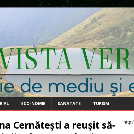
RIAL
ECO-NOMIE
SANATATE
TURISM
a Cernătești a reușit să-
http: