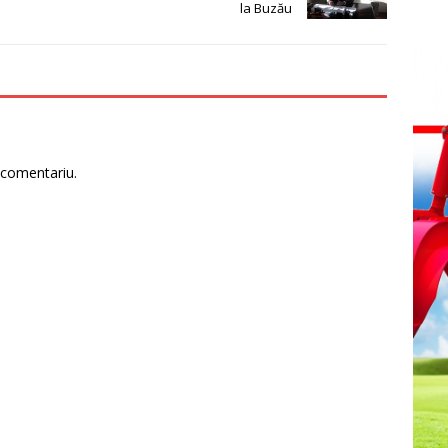
la Buzău
 comentariu.