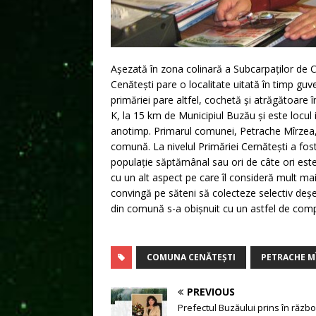
Așezată în zona colinară a Subcarpaților de Cu
Cenătești pare o localitate uitată în timp guver
primăriei pare altfel, cochetă și atrăgătoare 
K, la 15 km de Municipiul Buzău și este locul i
anotimp. Primarul comunei, Petrache Mîrzea,
comună. La nivelul Primăriei Cernătești a fost
populație săptămânal sau ori de câte ori est
cu un alt aspect pe care îl consideră mult mai 
convingă pe săteni să colecteze selectiv deșeu
din comună s-a obișnuit cu un astfel de co
COMUNA CENĂTEȘTI
PETRACHE M
PREVIOUS
Prefectul Buzăului prins în războ