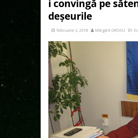
i convingă pe săten
deșeurile
februarie 2, 2018
Mărgărit GROSU
Ec