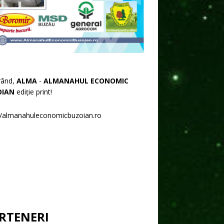
rând,
ALMA
-
ALMANAHUL ECONOMIC
OIAN
ediție print!
//almanahuleconomicbuzoian.ro
RTENERI