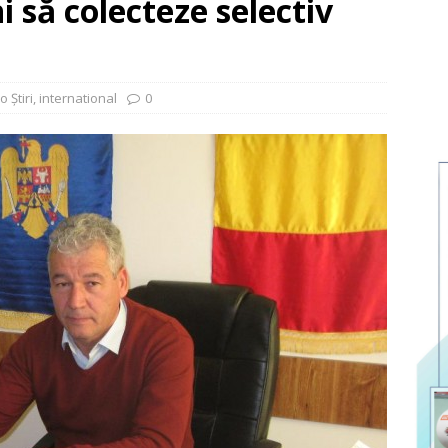
i să colecteze selectiv
o Ştiri
,
international
0