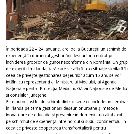
În perioada 22 – 24 ianuarie, are loc la București un schimb de
experiență în domeniul gestionării deșeurilor, centrat pe
închiderea gropilor de gunoi neconforme din România. Un grup
de experți din Irlanda, țară care se afla într-o situație similară în
ceea ce privește gestionarea deșeurilor acum 15 ani, se vor
întâlni cu reprezentanți ai Ministerului Mediului, ai Agenției
Naționale pentru Protecția Mediului, Gărzii Naționale de Mediu
și consiliilor județene.
Este primul astfel de schimb dintr-o serie ce include un seminar
în Irlanda pe tema gestionării deșeurilor urbane și metode
inovatoare de educație și prevenire în domeniu, un altul axat
pe schimbul de experiență între nordul și sudul continentului în
ceea ce privește cooperarea transfrontalieră pentru