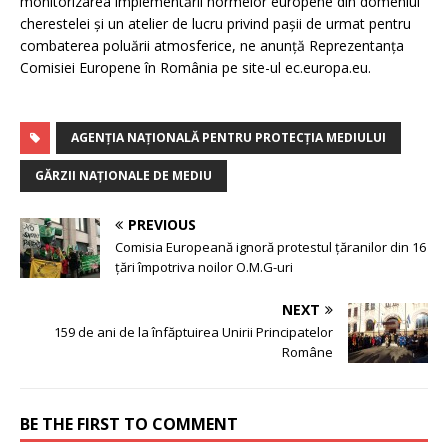
monitorizarea implementării normelor europene din domeniul
cherestelei și un atelier de lucru privind pașii de urmat pentru
combaterea poluării atmosferice, ne anunță Reprezentanța
Comisiei Europene în România pe site-ul ec.europa.eu.
AGENȚIA NAȚIONALĂ PENTRU PROTECȚIA MEDIULUI
GĂRZII NAȚIONALE DE MEDIU
PREVIOUS
Comisia Europeană ignoră protestul țăranilor din 16
țări împotriva noilor O.M.G-uri
NEXT
159 de ani de la înfăptuirea Unirii Principatelor
Române
BE THE FIRST TO COMMENT