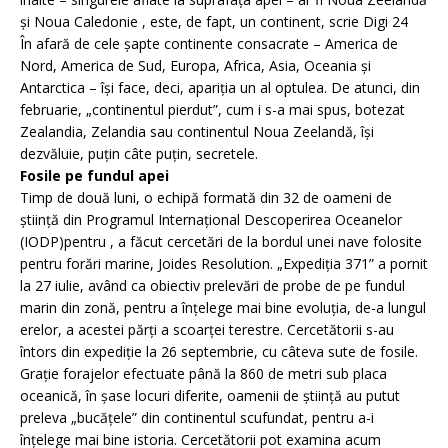
și Noua Caledonie , este, de fapt, un continent, scrie Digi 24
În afară de cele șapte continente consacrate – America de
Nord, America de Sud, Europa, Africa, Asia, Oceania și
Antarctica – își face, deci, apariția un al optulea. De atunci, din
februarie, „continentul pierdut”, cum i s-a mai spus, botezat
Zealandia, Zelandia sau continentul Noua Zeelandă, își
dezvăluie, puțin câte puțin, secretele.
Fosile pe fundul apei
Timp de două luni, o echipă formată din 32 de oameni de
știință din Programul Internațional Descoperirea Oceanelor
(IODP)pentru , a făcut cercetări de la bordul unei nave folosite
pentru forări marine, Joides Resolution. „Expediția 371” a pornit
la 27 iulie, având ca obiectiv prelevări de probe de pe fundul
marin din zonă, pentru a înțelege mai bine evoluția, de-a lungul
erelor, a acestei părți a scoarței terestre. Cercetătorii s-au
întors din expediție la 26 septembrie, cu câteva sute de fosile.
Grație forajelor efectuate până la 860 de metri sub placa
oceanică, în șase locuri diferite, oamenii de știință au putut
preleva „bucățele” din continentul scufundat, pentru a-i
înțelege mai bine istoria. Cercetătorii pot examina acum