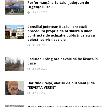
Performanță la Spitalul Județean de
Urgență Buzău
iulie 31, 2026
Consiliul Județean Buzău lansează
procedura proprie de atribuire a unor
contracte de achiziție publică ce au ca
obiect servicii sociale
iulie 29, 2026
Pădurea Crâng are nevoie să fie lăsată în
pace
iulie 29, 2026
Haritina Crăiță, alături de buzoieni și de
”REVISTA VERDE”
iulie 26, 2026