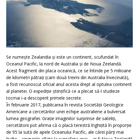
Se numește Zealandia și este un continent, scufundat în
Oceanul Pacific, la nord de Australia și de Noua Zeelandă.
Acest fragment din placa oceanică, ce se întinde pe 5 milioane
de kilometri pătrați (cam două treimi din Australia învecinată),
a fost recunoscut oficial anul acesta drept al optulea continent
al planetei. O expediție științifică ce a plecat să-l studieze
tocmai i-a descoperit primele secrete.
În februarie 2017, publicarea în revista Societății Geologice
Americane a cercetărilor unei echipe australiene a bulversat
lumea geografiei. Grație imaginilor surprinse de sateliți,
cercetătorii pot afirma că o placă terestră înghițită în proporție
de 95 la sută de apele Oceanului Pacific, ale cărei părți mai
înalte – singurele aflate la suprafața apei – ar fi Noua Zeelandă