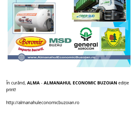
În curând,
ALMA
-
ALMANAHUL ECONOMIC BUZOIAN
ediție
print!
http://almanahuleconomicbuzoian.ro