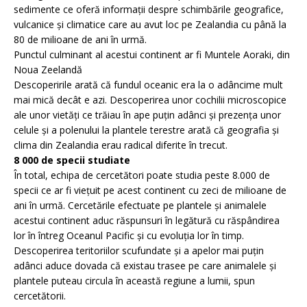
sedimente ce oferă informații despre schimbările geografice,
vulcanice și climatice care au avut loc pe Zealandia cu până la
80 de milioane de ani în urmă.
Punctul culminant al acestui continent ar fi Muntele Aoraki, din
Noua Zeelandă
Descoperirile arată că fundul oceanic era la o adâncime mult
mai mică decât e azi. Descoperirea unor cochilii microscopice
ale unor vietăți ce trăiau în ape puțin adânci și prezența unor
celule și a polenului la plantele terestre arată că geografia și
clima din Zealandia erau radical diferite în trecut.
8 000 de specii studiate
În total, echipa de cercetători poate studia peste 8.000 de
specii ce ar fi viețuit pe acest continent cu zeci de milioane de
ani în urmă. Cercetările efectuate pe plantele și animalele
acestui continent aduc răspunsuri în legătură cu răspândirea
lor în întreg Oceanul Pacific și cu evoluția lor în timp.
Descoperirea teritoriilor scufundate și a apelor mai puțin
adânci aduce dovada că existau trasee pe care animalele și
plantele puteau circula în această regiune a lumii, spun
cercetătorii.