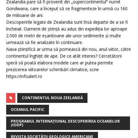
Zealandia pare să fi provenit din „supercontinentul” numit
Gondwana, care a început să se fragmenteze în urmă cu 160
de milioane de ani.
Descoperirile legate de Zealandia sunt însă departe de a se fi
încheiat. Oamenii de știință au adus din expediția lor aproape
2.500 de metri de eșantioane ale unor sedimente și multe
urmează să fie analizate în continuare.
Nava științifică ar urma să pornească din nou, anul viitor, către
continentul înghițit de ape. De ce atât interes? Cercetătorii
speră să poată elabora modele care ar putea permite
prezicerea viitoarelor schimbări climatice, scrie
https://infoalert.ro
CONTINENTUL NOUA ZEELANDĂ
OCEANUL PACIFIC
PROGRAMUL INTERNAȚIONAL DESCOPERIREA OCEANELOR
(IODP)
REVISTA SOCIETĂȚII GEOLOGICE AMERICANE