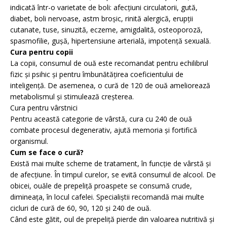
indicată într-o varietate de boli: afecţiuni circulatorii, gută,
diabet, boli nervoase, astm broşic, rinită alergică, erupţii
cutanate, tuse, sinuzită, eczeme, amigdalită, osteoporoză,
spasmofilie, guşă, hipertensiune arterială, impotenţă sexuală.
Cura pentru copii
La copii, consumul de ouă este recomandat pentru echilibrul
fizic şi psihic şi pentru îmbunătăţirea coeficientului de
inteligenţă. De asemenea, o cură de 120 de ouă ameliorează
metabolismul şi stimulează creşterea.
Cura pentru vârstnici
Pentru această categorie de vârstă, cura cu 240 de ouă
combate procesul degenerativ, ajută memoria şi fortifică
organismul.
Cum se face o cură?
Există mai multe scheme de tratament, în funcţie de vârstă şi
de afecţiune. În timpul curelor, se evită consumul de alcool. De
obicei, ouăle de prepeliţă proaspete se consumă crude,
dimineaţa, în locul cafelei. Specialiştii recomandă mai multe
cicluri de cură de 60, 90, 120 şi 240 de ouă.
Când este gătit, oul de prepeliţă pierde din valoarea nutritivă şi