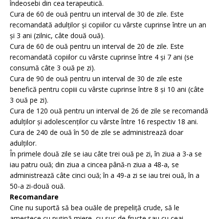
îndeosebi din cea terapeutică.
Cura de 60 de ouă pentru un interval de 30 de zile. Este
recomandată adulţilor şi copiilor cu vârste cuprinse între un an
şi 3 ani (zilnic, câte două ouă).
Cura de 60 de ouă pentru un interval de 20 de zile. Este
recomandată copiilor cu vârste cuprinse între 4 şi 7 ani (se
consumă câte 3 ouă pe zi).
Cura de 90 de ouă pentru un interval de 30 de zile este
benefică pentru copiii cu vârste cuprinse între 8 şi 10 ani (câte
3 ouă pe zi).
Cura de 120 ouă pentru un interval de 26 de zile se recomandă
adulţilor şi adolescenţilor cu vârste între 16 respectiv 18 ani.
Cura de 240 de ouă în 50 de zile se administrează doar
adulţilor.
În primele două zile se iau câte trei ouă pe zi, în ziua a 3-a se
iau patru ouă; din ziua a cincea până-n ziua a 48-a, se
administrează câte cinci ouă; în a 49-a zi se iau trei ouă, în a
50-a zi-două ouă.
Recomandare
Cine nu suportă să bea ouăle de prepeliţă crude, să le
amestece cu puţină miere, cu suc de fructe sau cu ceai.