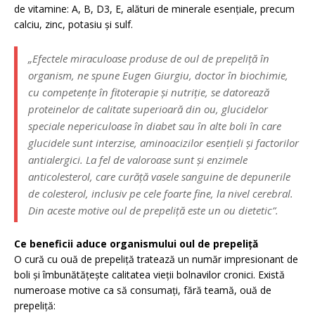
de vitamine: A, B, D3, E, alături de minerale esenţiale, precum
calciu, zinc, potasiu şi sulf.
„Efectele miraculoase produse de oul de prepeliţă în
organism, ne spune Eugen Giurgiu, doctor în biochimie,
cu competenţe în fitoterapie şi nutriţie, se datorează
proteinelor de calitate superioară din ou, glucidelor
speciale nepericuloase în diabet sau în alte boli în care
glucidele sunt interzise, aminoacizilor esenţieli şi factorilor
antialergici. La fel de valoroase sunt şi enzimele
anticolesterol, care curăţă vasele sanguine de depunerile
de colesterol, inclusiv pe cele foarte fine, la nivel cerebral.
Din aceste motive oul de prepeliţă este un ou dietetic”.
Ce beneficii aduce organismului oul de prepeliţă
O cură cu ouă de prepeliţă tratează un număr impresionant de
boli şi îmbunătăţeşte calitatea vieţii bolnavilor cronici. Există
numeroase motive ca să consumaţi, fără teamă, ouă de
prepeliţă: