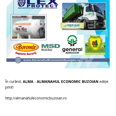
În curând,
ALMA
-
ALMANAHUL ECONOMIC BUZOIAN
ediție
print!
http://almanahuleconomicbuzoian.ro