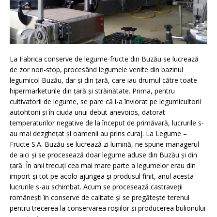
La Fabrica conserve de legume-fructe din Buzău se lucrează
de zor non-stop, procesând legumele venite din bazinul
legumicol Buzău, dar și din țară, care iau drumul către toate
hipermarketurile din țară și străinătate. Prima, pentru
cultivatorii de legume, se pare că i-a înviorat pe legumicultorii
autohtoni și în ciuda unui debut anevoios, datorat
temperaturilor negative de la început de primăvară, lucrurile s-
au mai dezghețat și oamenii au prins curaj. La Legume –
Fructe S.A. Buzău se lucrează zi lumină, ne spune managerul
de aici și se procesează doar legume aduse din Buzău și din
țară. În anii trecuți cea mai mare parte a legumelor erau din
import și tot pe acolo ajungea și produsul finit, anul acesta
lucrurile s-au schimbat. Acum se procesează castraveții
românești în conserve de calitate și se pregătește terenul
pentru trecerea la conservarea roșiilor și producerea bulionului.