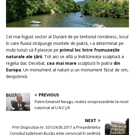
Cel mai îngust sector al Dunării de pe teritoriul românesc, locul
în care fluviul străpunge muntele de piatră, i-a determinat pe
mulţi turişti să îl plaseze pe
primul loc între frumuseţile
naturale ale ţării
. Tot aici se află şi îndrăzneaţa sculptură a
regelui dac Decebal,
cea mai mare
sculptură în piatra
din
Europa
. Un monument al naturii şi un monument făcut de om,
deopotrivă.
PREVIOUS
Petre Emanoil Neagu, reales vicepreședinte la nivel
național al U.N.C.J.R
NEXT
Prin Dispoziția nr. 331/24.05.2017 a Președintelui
Consiliul Județean Buzău este convocat în ședință