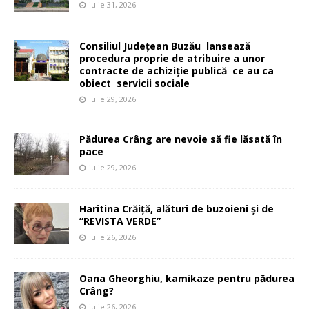
iulie 31, 2026
Consiliul Județean Buzău lansează
procedura proprie de atribuire a unor
contracte de achiziție publică ce au ca
obiect servicii sociale
iulie 29, 2026
Pădurea Crâng are nevoie să fie lăsată în
pace
iulie 29, 2026
Haritina Crăiță, alături de buzoieni și de
”REVISTA VERDE”
iulie 26, 2026
Oana Gheorghiu, kamikaze pentru pădurea
Crâng?
iulie 26, 2026