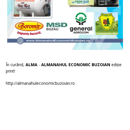
În curând,
ALMA
-
ALMANAHUL ECONOMIC BUZOIAN
ediție
print!
http://almanahuleconomicbuzoian.ro