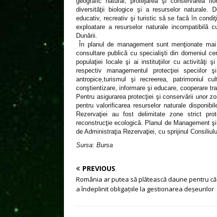
geografic natural, protejarea şi conservarea flo
diversităţii biologice şi a resurselor naturale.
educativ, recreativ şi turistic să se facă în condi
exploatare a resurselor naturale incompatibilă c
Dunării.
În planul de management sunt menţionate mai m
consultare publică cu specialişti din domeniul cerce
populaţiei locale şi ai instituţiilor cu activităţi 
respectiv managementul protecţiei speciilor şi
antropice,turismul şi recreerea, patrimoniul cul
conştientizare, informare şi educare, cooperare tran
Pentru asigurarea protecţiei şi conservării unor zo
pentru valorificarea resurselor naturale disponibil
Rezervaţiei au fost delimitate zone strict pr
reconstrucţie ecologică. Planul de Management şi 
de Administraţia Rezervaţiei, cu sprijinul Consiliul
Sursa: Bursa
PREVIOUS
România ar putea să plătească daune pentru că 
a îndeplinit obligaţiile la gestionarea deşeurilor