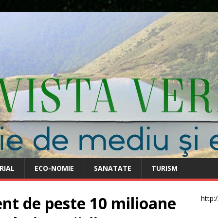
RIAL
ECO-NOMIE
SANATATE
TURISM
t de peste 10 milioane
http: