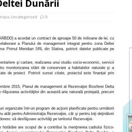
eltei Dunării
uropa
,
Uncategorized
0
 (ARBDD) a acordat un contract de aproape 50 de milioane de lei, cu
e elaborare a Planului de management integrat pentru zona Deltei
irma Primul Meridian SRL din Slatina, potrivit datelor publicate pe
ventariere şi cartare, realizarea unui studiu socio-economic, servicii
tru monitorizarea stării de conservare a habitatelor naturale şi a
ate de proiect. Potrivit sursei citate, proiectul este finanţat prin
tembrie 2015, Planul de management al Rezervaţiei Biosferei Delta
făşurarea activităţilor din această arie naturală protejată, precum
 organizate într-un program de acţiuni planificate pentru următorii
u atât pentru Administraţia Rezervaţiei, cât şi pentru toţi deţinătorii
doresc să desfăşoare activităţi pe teritoriul Rezervaţiei.
 hotărâre are scopul de a contribui la menţinerea cadrului fizico-