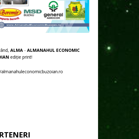
rând,
ALMA
-
ALMANAHUL ECONOMIC
OIAN
ediție print!
//almanahuleconomicbuzoian.ro
RTENERI