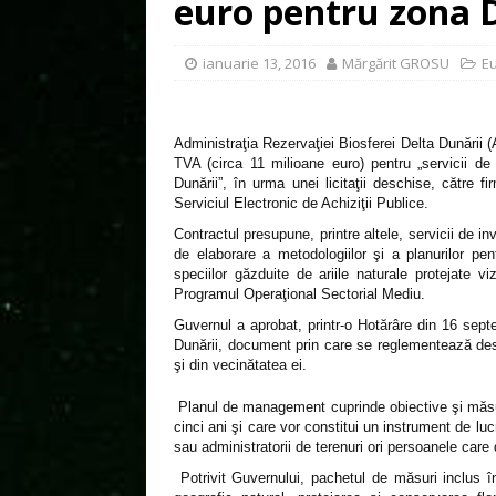
euro pentru zona D
ianuarie 13, 2016
Mărgărit GROSU
E
Administraţia Rezervaţiei Biosferei Delta Dunării
TVA (circa 11 milioane euro) pentru „servicii d
Dunării”, în urma unei licitaţii deschise, către f
Serviciul Electronic de Achiziţii Publice.
Contractul presupune, printre altele, servicii de in
de elaborare a metodologiilor şi a planurilor pen
speciilor găzduite de ariile naturale protejate viz
Programul Operaţional Sectorial Mediu.
Guvernul a aprobat, printr-o Hotărâre din 16 sep
Dunării, document prin care se reglementează des¬
şi din vecinătatea ei.
Planul de management cuprinde obiective şi măsuri
cinci ani şi care vor constitui un instrument de lucr
sau administratorii de terenuri ori persoanele care 
Potrivit Guvernului, pachetul de măsuri inclus în