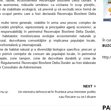
rei, faunei, ecosistemelor Rezervaţiei Biosferei Delta Dunării, a
 De asemenea, măsurile urmăresc ca vizitarea în scop ştiinţific,
ţii de stabilitate ecologică, să prevină şi să excludă orice formă de
u scopul pentru care a fost declarată Rezervaţia Biosferei Delta
ulte teme generale, stabilite în urma unui proces complex de
tării ştiinţifice, reprezentanţi ai principalilor agenţi economici, ai
şi responsabilităţi în perimetrul Rezervaţiei Biosferei Delta Dunării,
 habitatelor, monitorizarea evoluţiei ecosistemelor naturale şi
În cu
tural, dezvoltarea comunităţilor şi implicarea populaţiei locale,
BUZ
sfrontalieră şi internaţională.
ne de habitat natural şi a diversităţii biologice specifice, precum şi
e potrivit cerinţelor de consum ale populaţiei locale, în perimetrul
http:
otejate, zone tampon, zone de dezvoltare durabilă şi zone de
Regulamentul Rezervaţiei Biosferei Delta Dunării au fost elaborate
ui Consultativ de Administrare.
NEXT
nu şi-
Un ministru tehnocrat în fruntea unui minister politic
sau fiecare cu ce-l doare
PA