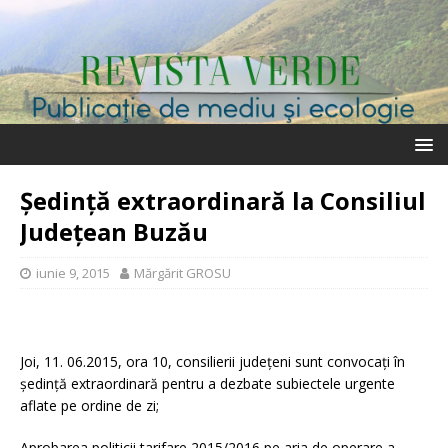
Şedinţă extraordinară la Consiliul
Judeţean Buzău
iunie 9, 2015
Mărgărit GROSU
Joi, 11. 06.2015, ora 10, consilierii judeţeni sunt convocaţi în
şedinţă extraordinară pentru a dezbate subiectele urgente
aflate pe ordine de zi;
Aprobarea politicii tarifare 2015/2016 pe aria de operare a