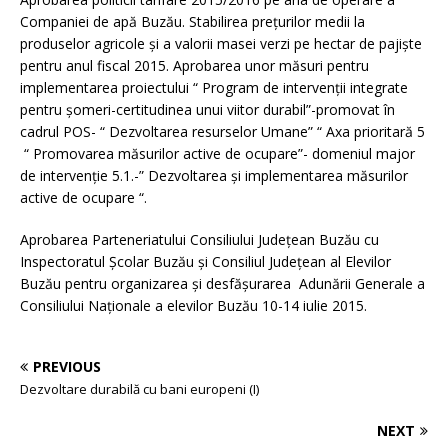
Companiei de apă Buzău. Stabilirea preţurilor medii la
produselor agricole şi a valorii masei verzi pe hectar de pajişte
pentru anul fiscal 2015. Aprobarea unor măsuri pentru
implementarea proiectului “ Program de intervenţii integrate
pentru şomeri-certitudinea unui viitor durabil”-promovat în
cadrul POS- “ Dezvoltarea resurselor Umane” “ Axa prioritară 5
“ Promovarea măsurilor active de ocupare”- domeniul major
de intervenţie 5.1.-” Dezvoltarea şi implementarea măsurilor
active de ocupare “.
Aprobarea Parteneriatului Consiliului Judeţean Buzău cu
Inspectoratul Şcolar Buzău şi Consiliul Judeţean al Elevilor
Buzău pentru organizarea şi desfăşurarea Adunării Generale a
Consiliului Naţionale a elevilor Buzău 10-14 iulie 2015.
PREVIOUS
Dezvoltare durabilă cu bani europeni (I)
NEXT