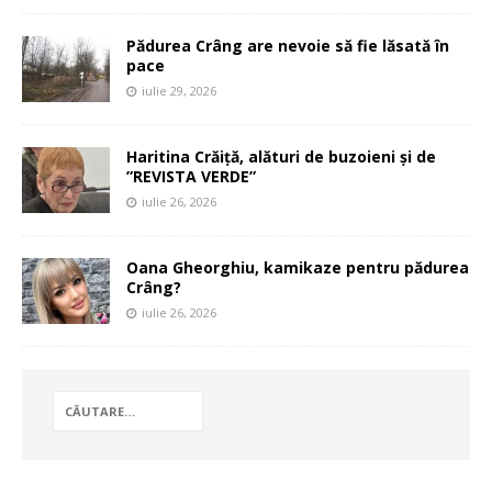
Pădurea Crâng are nevoie să fie lăsată în
pace
iulie 29, 2026
Haritina Crăiță, alături de buzoieni și de
”REVISTA VERDE”
iulie 26, 2026
Oana Gheorghiu, kamikaze pentru pădurea
Crâng?
iulie 26, 2026